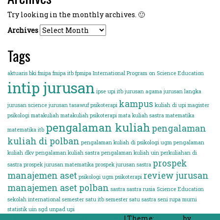
Try looking in the monthly archives. 🙂
Archives
Tags
aktuaris
bki
fmipa
fmipa itb
fpmipa
International Program on Science Education
intip jurusan
ipse upi
itb
jurusan agama
jurusan langka
kampus
jurusan science
jurusan tasawuf psikoterapi
kuliah di upi
magister
psikologi
matakuliah
matakuliah psikoterapi
mata kuliah sastra
matematika
pengalaman kuliah
pengalaman
matematika itb
kuliah di polban
pengalaman kuliah di psikologi ugm
pengalaman
kuliah dkv
pengalaman kuliah sastra
pengalaman kuliah uin
perkuliahan di
prospek
sastra
prospek jurusan matematika
prospek jurusan sastra
manajemen aset
review jurusan
psikologi ugm
psikoterapi
manajemen aset polban
sastra
sastra rusia
Science Education
sekolah international
semester satu itb
semester satu sastra
seni rupa murni
statistik
uin sgd
unpad
upi
Proudly powered by WordPress
|
Theme:
FlyMag
by