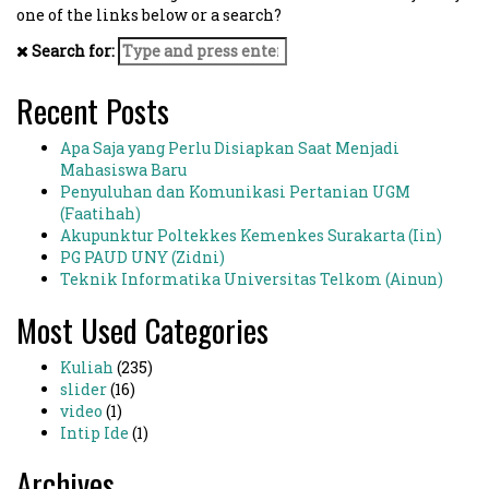
one of the links below or a search?
Search for:
Recent Posts
Apa Saja yang Perlu Disiapkan Saat Menjadi
Mahasiswa Baru
Penyuluhan dan Komunikasi Pertanian UGM
(Faatihah)
Akupunktur Poltekkes Kemenkes Surakarta (Iin)
PG PAUD UNY (Zidni)
Teknik Informatika Universitas Telkom (Ainun)
Most Used Categories
Kuliah
(235)
slider
(16)
video
(1)
Intip Ide
(1)
Archives