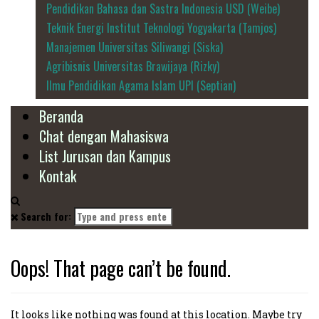
Pendidikan Bahasa dan Sastra Indonesia USD (Weibe)
Teknik Energi Institut Teknologi Yogyakarta (Tamjos)
Manajemen Universitas Siliwangi (Siska)
Agribisnis Universitas Brawijaya (Rizky)
Ilmu Pendidikan Agama Islam UPI (Septian)
Beranda
Chat dengan Mahasiswa
List Jurusan dan Kampus
Kontak
Search for:
Oops! That page can’t be found.
It looks like nothing was found at this location. Maybe try