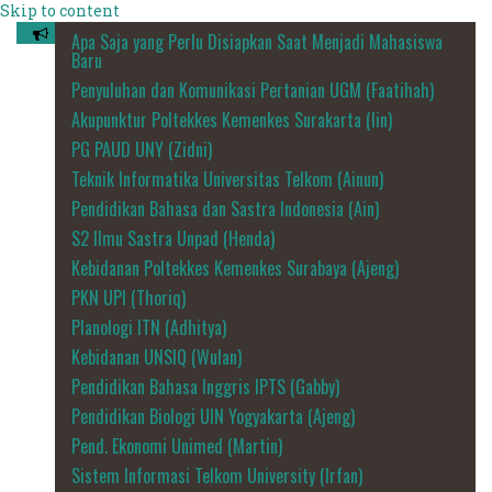
Skip to content
Apa Saja yang Perlu Disiapkan Saat Menjadi Mahasiswa
Baru
Penyuluhan dan Komunikasi Pertanian UGM (Faatihah)
Akupunktur Poltekkes Kemenkes Surakarta (Iin)
PG PAUD UNY (Zidni)
Teknik Informatika Universitas Telkom (Ainun)
Pendidikan Bahasa dan Sastra Indonesia (Ain)
S2 Ilmu Sastra Unpad (Henda)
Kebidanan Poltekkes Kemenkes Surabaya (Ajeng)
PKN UPI (Thoriq)
Planologi ITN (Adhitya)
Kebidanan UNSIQ (Wulan)
Pendidikan Bahasa Inggris IPTS (Gabby)
Pendidikan Biologi UIN Yogyakarta (Ajeng)
Pend. Ekonomi Unimed (Martin)
Sistem Informasi Telkom University (Irfan)