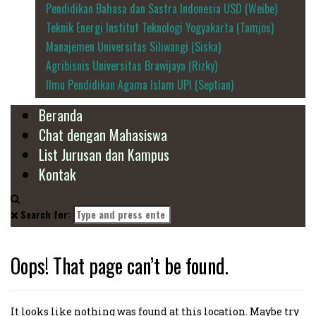
Pendidikan Bahasa dan Sastra Indonesia USD (Weibe)
Teknik Energi Institut Teknologi Yogyakarta (Tamjos)
Manajemen Universitas Siliwangi (Siska)
Agribisnis Universitas Brawijaya (Rizky)
Ilmu Pendidikan Agama Islam UPI (Septian)
Beranda
Chat dengan Mahasiswa
List Jurusan dan Kampus
Kontak
Search for:
Oops! That page can’t be found.
It looks like nothing was found at this location. Maybe try