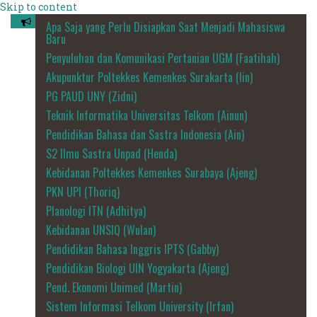
Skip to content
Apa Saja yang Perlu Disiapkan Saat Menjadi Mahasiswa
Baru
Penyuluhan dan Komunikasi Pertanian UGM (Faatihah)
Akupunktur Poltekkes Kemenkes Surakarta (Iin)
PG PAUD UNY (Zidni)
Teknik Informatika Universitas Telkom (Ainun)
Pendidikan Bahasa dan Sastra Indonesia (Ain)
S2 Ilmu Sastra Unpad (Henda)
Kebidanan Poltekkes Kemenkes Surabaya (Ajeng)
PKN UPI (Thoriq)
Planologi ITN (Adhitya)
Kebidanan UNSIQ (Wulan)
Pendidikan Bahasa Inggris IPTS (Gabby)
Pendidikan Biologi UIN Yogyakarta (Ajeng)
Pend. Ekonomi Unimed (Martin)
Sistem Informasi Telkom University (Irfan)