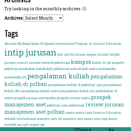
Try looking in the monthly archives. 🙂
Archives
Tags
aktuaris
bki
fmipa
fmipa itb
fpmipa
International Program on Science Education
intip jurusan
ipse upi
itb
jurusan agama
jurusan langka
kampus
jurusan science
jurusan tasawuf psikoterapi
kuliah di upi
magister
psikologi
matakuliah
matakuliah psikoterapi
mata kuliah sastra
matematika
pengalaman kuliah
pengalaman
matematika itb
kuliah di polban
pengalaman kuliah di psikologi ugm
pengalaman
kuliah dkv
pengalaman kuliah sastra
pengalaman kuliah uin
perkuliahan di
prospek
sastra
prospek jurusan matematika
prospek jurusan sastra
manajemen aset
review jurusan
psikologi ugm
psikoterapi
manajemen aset polban
sastra
sastra rusia
Science Education
sekolah international
semester satu itb
semester satu sastra
seni rupa murni
statistik
uin sgd
unpad
upi
Proudly powered by WordPress
|
Theme:
FlyMag
by