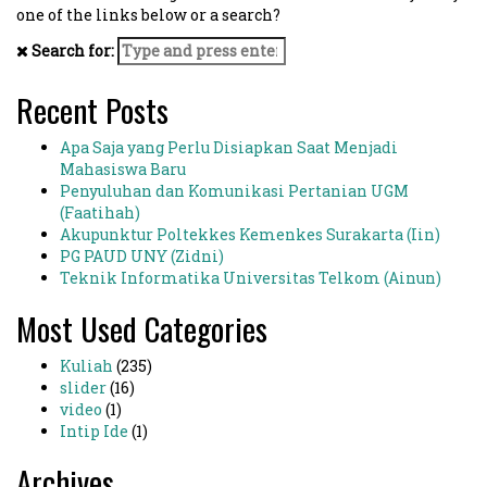
one of the links below or a search?
Search for:
Recent Posts
Apa Saja yang Perlu Disiapkan Saat Menjadi
Mahasiswa Baru
Penyuluhan dan Komunikasi Pertanian UGM
(Faatihah)
Akupunktur Poltekkes Kemenkes Surakarta (Iin)
PG PAUD UNY (Zidni)
Teknik Informatika Universitas Telkom (Ainun)
Most Used Categories
Kuliah
(235)
slider
(16)
video
(1)
Intip Ide
(1)
Archives