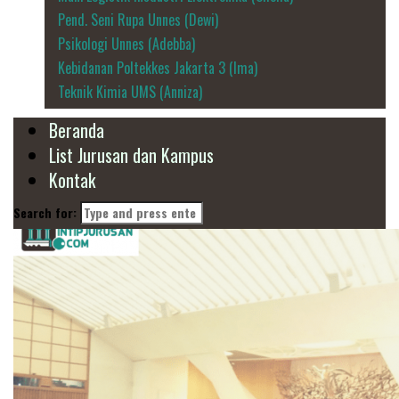
Pend. Seni Rupa Unnes (Dewi)
Psikologi Unnes (Adebba)
Kebidanan Poltekkes Jakarta 3 (Ima)
Teknik Kimia UMS (Anniza)
Beranda
List Jurusan dan Kampus
Kontak
Search for: