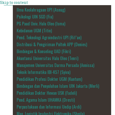
Skip to content
Ilmu Keolahragaan UPI (Asnug)
Psikologi UIN SGD (Fia)
PG Paud Univ. Halu Oleo (Isma)
Kebidanan UGM (Titin)
Pend. Teknologi Agroindustri UPI (Rif’an)
Distribusi & Pengiriman Poltek APP (Denies)
Bimbingan & Konseling UAD (Fikri)
Akuntansi Universitas Halu Oleo (Tenri)
Manajemen Universitas Darma Persada (Annissa)
Teknik Informatika IBI-K57 (Syiva)
Pendidikan Profesi Dokter UGM (Kuntum)
Bimbingan dan Penyuluhan Islam UIN Jakarta (Merli)
Pendidikan Dokter Hewan USK (Fadeli)
Pend. Agama Islam UHAMKA (Dresti)
Perpustakaan dan Informasi Undip (Ardi)
Man. Logistik Insdustri Elektronika (Sheila)