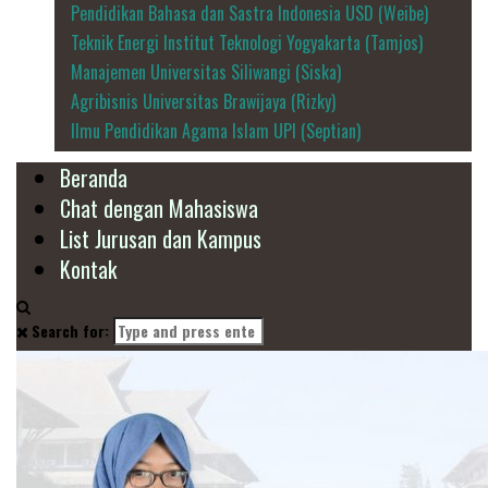
Pendidikan Bahasa dan Sastra Indonesia USD (Weibe)
Teknik Energi Institut Teknologi Yogyakarta (Tamjos)
Manajemen Universitas Siliwangi (Siska)
Agribisnis Universitas Brawijaya (Rizky)
Ilmu Pendidikan Agama Islam UPI (Septian)
Beranda
Chat dengan Mahasiswa
List Jurusan dan Kampus
Kontak
Search for: