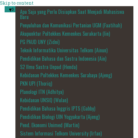
Skip to content
Apa Saja yang Perlu Disiapkan Saat Menjadi Mahasiswa
Baru
Penyuluhan dan Komunikasi Pertanian UGM (Faatihah)
Akupunktur Poltekkes Kemenkes Surakarta (Iin)
PG PAUD UNY (Zidni)
Teknik Informatika Universitas Telkom (Ainun)
Pendidikan Bahasa dan Sastra Indonesia (Ain)
S2 Ilmu Sastra Unpad (Henda)
Kebidanan Poltekkes Kemenkes Surabaya (Ajeng)
PKN UPI (Thoriq)
Planologi ITN (Adhitya)
Kebidanan UNSIQ (Wulan)
Pendidikan Bahasa Inggris IPTS (Gabby)
Pendidikan Biologi UIN Yogyakarta (Ajeng)
Pend. Ekonomi Unimed (Martin)
Sistem Informasi Telkom University (Irfan)