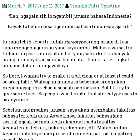
March 7, 2017
June 11, 2017
Grandis Putri Ogustina
“Lah, ngapain sih lo ngambil jurusan bahasa Indonesia?
Kayak lo belom bisa ngomong bahasa Indonesia aja sih!”
Kurang lebih seperti itulah
stereotype
orang-orang di luar
sana mengenai jurusan yang saya ambil. Mahasiswa sastra
Indonesia pasti merasakan hal yang sama ketika banyak
orang menanyakan serupa hal di atas. Dan kita seringkali
bingung dalam menjawabnya.
So here, I wanna try to make it a bit clear or at least it could
be acceptable. Walaupun mungkin beberapa orang akan
menganggap ini sebagai sebuah pembelaan. But I’ll try to
give some facts. So people won’t make that stereotype goes to
us anymore.
Sebelum membahas jurusan, saya akan membahas fakultas
bahasa terlebih dulu. As we know, fakultas bahasa (dan
sastra) nggak pernah lebih eksis daripada fakultas
kedokteran, teknik, hukum, ekonomi, dll. Malah urutan
kepeminatannya hampir selalu menempati posisi paling
bawah. Right?