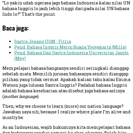
“Lo yakin udah ngerasa jago bahasa Indonesia kalau nilai UN
bahasa Inggris lo jauh lebih tinggi daripada nilai UN bahasa
Indo lo?” That’s the point.
Baca juga:
Sastra Jepang UGM - Fitria
Pend. Bahasa Inggris Mercu Buana Yogyakarta (Milla)
Pend. Bahasa Dan Sastra Indonesia Universitas Jambi
(Mey)
Mempelajari bahasa bangsanya sendiri seringkali dianggap
sebelah mata. Memilih jurusan bahasanya sendiri dianggap
pilihan yang tidak cermat. Apakah kalian tahu kalau Emma
Watson juga lulusan Sastra Inggris? Padahal bahasa Inggris
adalah bahasa keseharian atau disebut juga bahasa aslinya
(
mother language
).
Then, why we choose to learn (more) our nation language?
Jawaban saya sih, because I realize where place I’m alive and
mostly be.
As an Indonesian, wajib hukumnya kita mempelajari bahasa
dan budayanya sendiri sampai ke akar-akarnya. Boleh kita