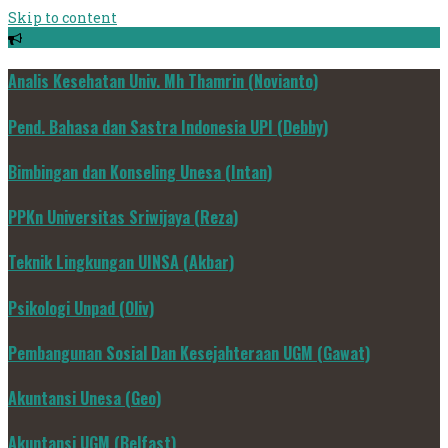
Skip to content
Analis Kesehatan Univ. Mh Thamrin (Novianto)
Pend. Bahasa dan Sastra Indonesia UPI (Debby)
Bimbingan dan Konseling Unesa (Intan)
PPKn Universitas Sriwijaya (Reza)
Teknik Lingkungan UINSA (Akbar)
Psikologi Unpad (Oliv)
Pembangunan Sosial Dan Kesejahteraan UGM (Gawat)
Akuntansi Unesa (Geo)
Akuntansi UGM (Belfast)