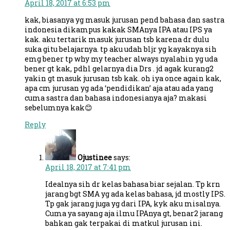
April 18, 2017 at 6:53 pm
kak, biasanya yg masuk jurusan pend bahasa dan sastra
indonesia dikampus kakak SMAnya IPA atau IPS ya
kak. aku tertarik masuk jurusan tsb karena dr dulu
suka gitu belajarnya. tp aku udah bljr yg kayaknya sih
emg bener tp why my teacher always nyalahin yg uda
bener gt kak, pdhl gelarnya dia Drs . jd agak kurang2
yakin gt masuk jurusan tsb kak. oh iya once again kak,
apa cm jurusan yg ada ‘pendidikan’ aja atau ada yang
cuma sastra dan bahasa indonesianya aja? makasi
sebelumnya kak😊
Reply
Ojustinee
says:
April 18, 2017 at 7:41 pm
Idealnya sih dr kelas bahasa biar sejalan. Tp krn
jarang bgt SMA yg ada kelas bahasa, jd mostly IPS.
Tp gak jarang juga yg dari IPA, kyk aku misalnya.
Cuma ya sayang aja ilmu IPAnya gt, benar2 jarang
bahkan gak terpakai di matkul jurusan ini.