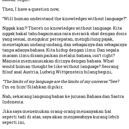
Then, I have a question now,
“Will human understand the knowledges without language?”
Nggak kan?! There’s no knowledges without language. Kita
nggak bakal tahu bagaimana cara meracik obat dengan dosis
yang sesuai, mengukur percepatan, menghitung pajak,
menetapkan undang-undang, dan sebagainya dan sebagainya
tanpa adanya bahasa. Kita hidup dengan ilmu. Dan segala
macam ilmu disampaikan melalui bahasa, isn’t right?
Manusia memanusiakan dirinya dengan bahasa. What
would human thought be like without language? Seorang
filsuf asal Austria, Ludwig Wittgenstein bilang begini,
“The limits of my language are the limits of my universe.”
See?
I’m on him! Silahkan dipikir.
Nah, sekarang langsung bahas ke jurusan Bahasa dan Sastra
Indonesia.
Jika saya menemukan orang-orang menanyakan hal
seperti tadi di atas, saya akan menjawabnya kurang lebih
seperti ini,