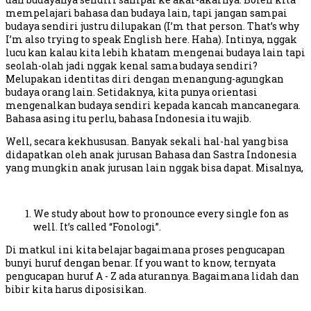
mempelajari bahasa dan budaya lain, tapi jangan sampai
budaya sendiri justru dilupakan (I’m that person. That’s why
I’m also trying to speak English here. Haha). Intinya, nggak
lucu kan kalau kita lebih khatam mengenai budaya lain tapi
seolah-olah jadi nggak kenal sama budaya sendiri?
Melupakan identitas diri dengan menangung-agungkan
budaya orang lain. Setidaknya, kita punya orientasi
mengenalkan budaya sendiri kepada kancah mancanegara.
Bahasa asing itu perlu, bahasa Indonesia itu wajib.
Well, secara kekhususan. Banyak sekali hal-hal yang bisa
didapatkan oleh anak jurusan Bahasa dan Sastra Indonesia
yang mungkin anak jurusan lain nggak bisa dapat. Misalnya,
We study about how to pronounce every single fon as
well. It’s called “Fonologi”.
Di matkul ini kita belajar bagaimana proses pengucapan
bunyi huruf dengan benar. If you want to know, ternyata
pengucapan huruf A - Z ada aturannya. Bagaimana lidah dan
bibir kita harus diposisikan.