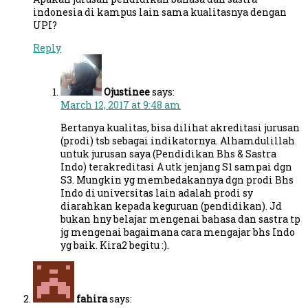
indonesia di kampus lain sama kualitasnya dengan
UPI?
Reply
Ojustinee
says:
March 12, 2017 at 9:48 am
Bertanya kualitas, bisa dilihat akreditasi jurusan
(prodi) tsb sebagai indikatornya. Alhamdulillah
untuk jurusan saya (Pendidikan Bhs & Sastra
Indo) terakreditasi A utk jenjang S1 sampai dgn
S3. Mungkin yg membedakannya dgn prodi Bhs
Indo di universitas lain adalah prodi sy
diarahkan kepada keguruan (pendidikan). Jd
bukan hny belajar mengenai bahasa dan sastra tp
jg mengenai bagaimana cara mengajar bhs Indo
yg baik. Kira2 begitu :).
fahira
says: