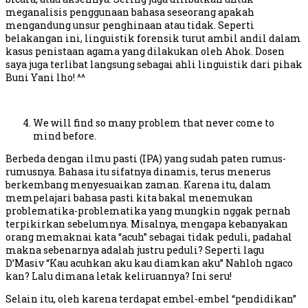
meganalisis penggunaan bahasa seseorang apakah
mengandung unsur penghinaan atau tidak. Seperti
belakangan ini, linguistik forensik turut ambil andil dalam
kasus penistaan agama yang dilakukan oleh Ahok. Dosen
saya juga terlibat langsung sebagai ahli linguistik dari pihak
Buni Yani lho! ^^
We will find so many problem that never come to
mind before.
Berbeda dengan ilmu pasti (IPA) yang sudah paten rumus-
rumusnya. Bahasa itu sifatnya dinamis, terus menerus
berkembang menyesuaikan zaman. Karena itu, dalam
mempelajari bahasa pasti kita bakal menemukan
problematika-problematika yang mungkin nggak pernah
terpikirkan sebelumnya. Misalnya, mengapa kebanyakan
orang memaknai kata “acuh” sebagai tidak peduli, padahal
makna sebenarnya adalah justru peduli? Seperti lagu
D’Masiv “Kau acuhkan aku kau diamkan aku” Nahloh ngaco
kan? Lalu dimana letak keliruannya? Ini seru!
Selain itu, oleh karena terdapat embel-embel “pendidikan”