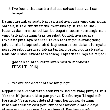
I’ve found that, sastra itu luas seluas-luasnya. Luas
banget.
Dalam mengkaji suatu karya misalnya puisi yang cuma dua
bait aja, kita dituntut untuk membuka pikiran seluas-
luasnya dan memunculkan berbagai macam kemungkinan
yang terkait dengan teks tersebut. Contohnya, secara
implisit puisinya menceritakan tentang dua orang yang
jatuh cinta, tetapi setelah dikaji secara mendalam ternyata
puisi tersebut menceritakan tentang perang dunia kesatu.
Nahloh! Unbelievable terkadang. Tapi itu seringkali terjadi.
(pasca kegiatan Pergelaran Sastra Indonesia
FPBS UPI 2016)
We are the doctor of the language!
Nggak cuma kedokteran atau kriminologi yang punya ilmu
“forensik”, jurusan kita pun punya. Disebutnya “Linguistik
Forensik”. Semacam detektif yang berurusan dengan
masalah identifikasi penutur berdasarkan dialek, gaya
bicara, atau aksennya. Sering juga dilibatkan untuk