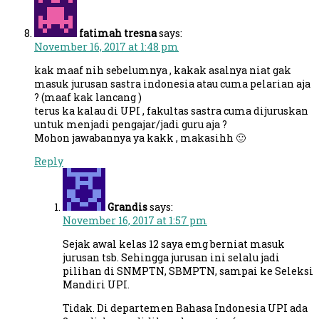
fatimah tresna
says:
November 16, 2017 at 1:48 pm
kak maaf nih sebelumnya , kakak asalnya niat gak
masuk jurusan sastra indonesia atau cuma pelarian aja
? (maaf kak lancang )
terus ka kalau di UPI , fakultas sastra cuma dijuruskan
untuk menjadi pengajar/jadi guru aja ?
Mohon jawabannya ya kakk , makasihh 🙂
Reply
Grandis
says:
November 16, 2017 at 1:57 pm
Sejak awal kelas 12 saya emg berniat masuk
jurusan tsb. Sehingga jurusan ini selalu jadi
pilihan di SNMPTN, SBMPTN, sampai ke Seleksi
Mandiri UPI.
Tidak. Di departemen Bahasa Indonesia UPI ada