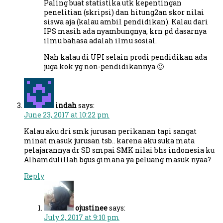
Paling buat statistika utk kepentingan
penelitian (skripsi) dan hitung2an skor nilai
siswa aja (kalau ambil pendidikan). Kalau dari
IPS masih ada nyambungnya, krn pd dasarnya
ilmu bahasa adalah ilmu sosial.
Nah kalau di UPI selain prodi pendidikan ada
juga kok yg non-pendidikannya 🙂
indah
says:
June 23, 2017 at 10:22 pm
Kalau aku dri smk jurusan perikanan tapi sangat
minat masuk jurusan tsb.. karena aku suka mata
pelajarannya dr SD smpai SMK nilai bhs indonesia ku
Alhamdulillah bgus gimana ya peluang masuk nyaa?
Reply
ojustinee
says:
July 2, 2017 at 9:10 pm