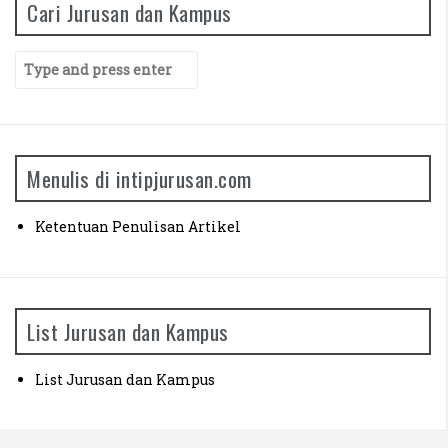
Cari Jurusan dan Kampus
Manajemen Universitas Siliwangi (Siska)
S
Agribisnis Universitas Brawijaya (Rizky)
e
a
Ilmu Pendidikan Agama Islam UPI (Septian)
r
c
h
Menulis di intipjurusan.com
f
o
r
Ketentuan Penulisan Artikel
:
List Jurusan dan Kampus
List Jurusan dan Kampus