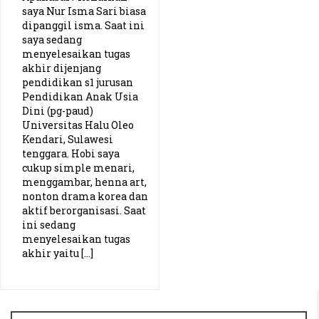
saya Nur Isma Sari biasa
PKN UPI (Thoriq)
dipanggil isma. Saat ini
saya sedang
menyelesaikan tugas
Planologi ITN (Adhitya)
akhir dijenjang
pendidikan s1 jurusan
Kebidanan UNSIQ (Wulan)
Pendidikan Anak Usia
Dini (pg-paud)
Universitas Halu Oleo
Pendidikan Bahasa Inggris IPTS (Gabby)
Kendari, Sulawesi
tenggara. Hobi saya
Pendidikan Biologi UIN Yogyakarta (Ajeng)
cukup simple menari,
menggambar, henna art,
Pend. Ekonomi Unimed (Martin)
nonton drama korea dan
aktif berorganisasi. Saat
ini sedang
Sistem Informasi Telkom University (Irfan)
menyelesaikan tugas
akhir yaitu […]
Pendidikan Bahasa dan Sastra Indonesia USD (Weibe)
Teknik Energi Institut Teknologi Yogyakarta (Tamjos)