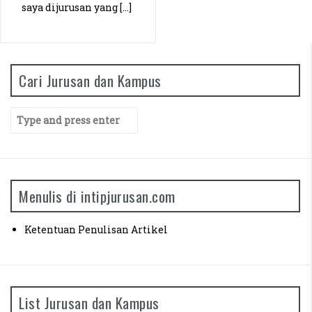
saya dijurusan yang […]
Manajemen Universitas Siliwangi (Siska)
Agribisnis Universitas Brawijaya (Rizky)
Cari Jurusan dan Kampus
Ilmu Pendidikan Agama Islam UPI (Septian)
S
e
a
r
c
h
Menulis di intipjurusan.com
f
o
r
Ketentuan Penulisan Artikel
:
List Jurusan dan Kampus