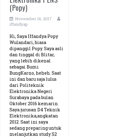
(Popy)
PKN UPI (Thoriq)
November 16, 2017
Planologi ITN (Adhitya)
iffandyap
Hi, Saya Iffandya Popy
Kebidanan UNSIQ (Wulan)
Wulandari, biasa
dipanggil Popy. Saya asli
Pendidikan Bahasa Inggris IPTS (Gabby)
dan tinggal di Blitar,
yang lebih dikenal
sebagai Bumi
Pendidikan Biologi UIN Yogyakarta (Ajeng)
BungKarno, heheh. Saat
ini dan baru saja lulus
Pend. Ekonomi Unimed (Martin)
dari Politeknik
Elektronika Negeri
Surabaya pada bulan
Sistem Informasi Telkom University (Irfan)
Oktober 2016 kemarin.
Saya jurusan D4 Teknik
Pendidikan Bahasa dan Sastra Indonesia USD (Weibe)
Elektronika,angkatan
2012. Saat ini saya
sedang preparing untuk
Teknik Energi Institut Teknologi Yogyakarta (Tamjos)
melanjutkan study S2