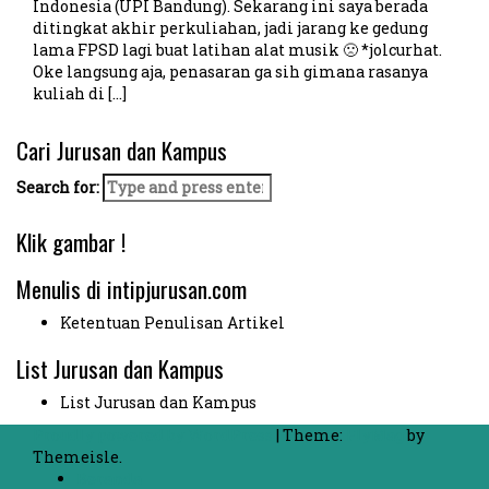
Indonesia (UPI Bandung). Sekarang ini saya berada
ditingkat akhir perkuliahan, jadi jarang ke gedung
lama FPSD lagi buat latihan alat musik 🙁 *jolcurhat.
Oke langsung aja, penasaran ga sih gimana rasanya
kuliah di […]
Cari Jurusan dan Kampus
Search for:
Klik gambar !
Menulis di intipjurusan.com
Ketentuan Penulisan Artikel
List Jurusan dan Kampus
List Jurusan dan Kampus
Proudly powered by WordPress
|
Theme:
FlyMag
by
Themeisle.
Beranda