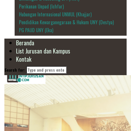
Perikanan Unpad (Ichfar)
Hubungan Internasional UNMUL (Khajjar)
Pendidikan Kewarganegaraan & Hukum UNY (Destya)
PG PAUD UNY (Eka)
Beranda
List Jurusan dan Kampus
Kontak
Search for: