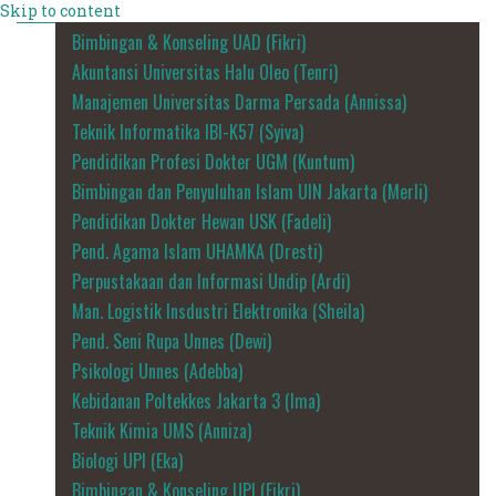
Skip to content
Bimbingan & Konseling UAD (Fikri)
Akuntansi Universitas Halu Oleo (Tenri)
Manajemen Universitas Darma Persada (Annissa)
Teknik Informatika IBI-K57 (Syiva)
Pendidikan Profesi Dokter UGM (Kuntum)
Bimbingan dan Penyuluhan Islam UIN Jakarta (Merli)
Pendidikan Dokter Hewan USK (Fadeli)
Pend. Agama Islam UHAMKA (Dresti)
Perpustakaan dan Informasi Undip (Ardi)
Man. Logistik Insdustri Elektronika (Sheila)
Pend. Seni Rupa Unnes (Dewi)
Psikologi Unnes (Adebba)
Kebidanan Poltekkes Jakarta 3 (Ima)
Teknik Kimia UMS (Anniza)
Biologi UPI (Eka)
Bimbingan & Konseling UPI (Fikri)