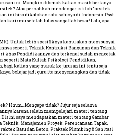
rusan ini. Mungkin dibenak kalian masih bertanya-
arsitek? Atau pernahkah mendengar istilah ”arsitek
n ini bisa dikatakan satu-satunya di Indonesia. Psst…
 karirmu setelah lulus sangatlah besar! Lalu, apa
(SMK). Untuk lebih spesifiknya kamu akan mempunyai
innya seperti Teknik Kontruksi Bangunan dan Teknik
iri khas Pendidikannya dan terkenal sudah mencetak
an seperti Mata Kuliah Psikologi Pendidikan,
agi kalian yang masuk ke jurusan ini tentu saja
ya, belajar jadi guru itu menyenangkan dan tidak
sitek? Hmm…Mengapa tidak? Jujur saja selama
sannya karena selain mempelajari materi tentang
r. Disini saya mendapatkan materi tentang Gambar
ika Teknik, Manajemen Proyek, Perencanaan Tapak,
raktek Batu dan Beton, Praktek Plumbing & Sanitasi