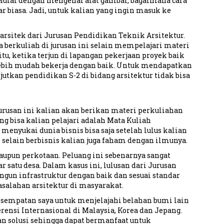
. Mulai dengan mengenal alat gambar, bagaimana cara
iasa. Jadi, untuk kalian yang ingin masuk ke
rsitek dari Jurusan Pendidikan Teknik Arsitektur.
 berkuliah di jurusan ini selain mempelajari materi
tu, ketika terjun di lapangan pekerjaan proyek baik
lebih mudah bekerja dengan baik. Untuk mendapatkan
njutkan pendidikan S-2 di bidang arsitektur tidak bisa
jurusan ini kalian akan berikan materi perkuliahan
g bisa kalian pelajari adalah Mata Kuliah
menyukai dunia bisnis bisa saja setelah lulus kalian
 selain berbisnis kalian juga faham dengan ilmunya.
pun perkotaan. Peluang ini sebenarnya sangat
atu desa. Dalam kasus ini, lulusan dari Jurusan
n infrastruktur dengan baik dan sesuai standar
salahan arsitektur di masyarakat.
empatan saya untuk menjelajahi belahan bumi lain
rensi Internasional di Malaysia, Korea dan Jepang.
 solusi sehingga dapat bermanfaat untuk