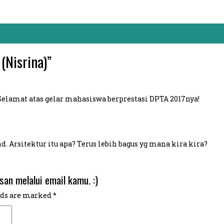
(Nisrina)
”
 Selamat atas gelar mahasiswa berprestasi DPTA 2017nya!
 Arsitektur itu apa? Terus lebih bagus yg mana kira kira?
san melalui email kamu. :)
lds are marked
*