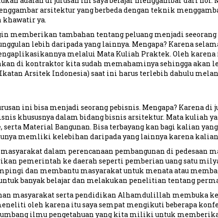
tahukan adalah di jurusan ini saya belajar menggambar dari nol
ggambar arsitektur yang berbeda dengan teknik menggambar b
 khawatir ya.
ngin memberikan tambahan tentang peluang menjadi seeorang a
unggulan lebih daripada yang lainnya. Mengapa? Karena selama
mengaplikasikannya melalui Mata Kuliah Praktek. Oleh karena i
bahkan di kontraktor kita sudah memahaminya sehingga akan 
(Ikatan Arsitek Indonesia) saat ini harus terlebih dahulu mela
urusan ini bisa menjadi seorang pebisnis. Mengapa? Karena di 
is khususnya dalam bidang bisnis arsitektur. Mata kuliah yan
serta Material Bangunan. Bisa terbayang kan bagi kalian yang 
ntunya memliki kelebihan daripada yang lainnya karena kalian
g masyarakat dalam perencanaan pembangunan di pedesaan mau
an pemerintah ke daerah seperti pemberian uang satu milyar s
mpingi dan membantu masyarakat untuk menata atau membangu
 untuk banyak belajar dan melakukan penelitian tentang perma
han masyarakat serta pendidikan Alhamdulillah membuka kes
meneliti oleh karena itu saya sempat mengikuti beberapa konfe
yumbang ilmu pengetahuan yang kita miliki untuk memberikan