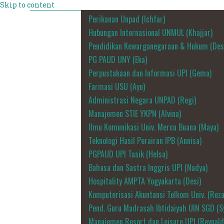
Skip to content
Perikanan Unpad (Ichfar)
Hubungan Internasional UNMUL (Khajjar)
Pendidikan Kewarganegaraan & Hukum (Des
PG PAUD UNY (Eka)
Perpustakaan dan Informasi UPI (Gema)
Farmasi USU (Ayu)
Administrasi Negara UNPAD (Regi)
Manajemen STIE YKPN (Alvina)
Ilmu Komunikasi Univ. Mercu Buana (Maya)
Teknologi Hasil Perairan IPB (Annisa)
PGPAUD UPI Tasik (Helsa)
Bahasa dan Sastra Inggris UPI (Nadya)
Hospitality AMPTA Yogyakarta (Desi)
Komputerisasi Akuntansi Telkom Univ. (Reza
Pend. Guru Madrasah Ibtidaiyah UIN SGD (Sy
Manajemen Resort dan Leisure UPI (Reynald