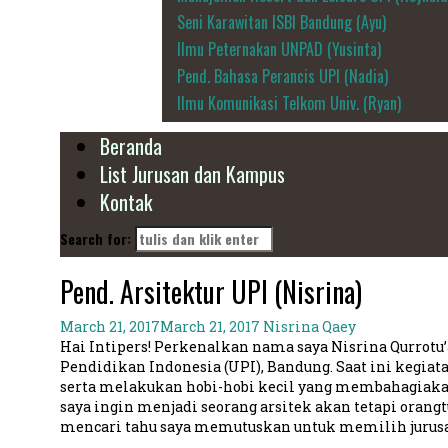
Seni Karawitan ISBI Bandung (Ayu)
Ilmu Peternakan UNPAD (Yusinta)
Pend. Bahasa Perancis UPI (Nadia)
Ilmu Komunikasi Telkom Univ. (Ryan)
Beranda
List Jurusan dan Kampus
Kontak
Search for:
Pend. Arsitektur UPI (Nisrina)
March 21, 2017
March 21, 2017
Nisrina Qaey
Hai Intipers! Perkenalkan nama saya Nisrina Qurrotu
Pendidikan Indonesia (UPI), Bandung. Saat ini kegia
serta melakukan hobi-hobi kecil yang membahagiakan.
saya ingin menjadi seorang arsitek akan tetapi oran
mencari tahu saya memutuskan untuk memilih jurusan 