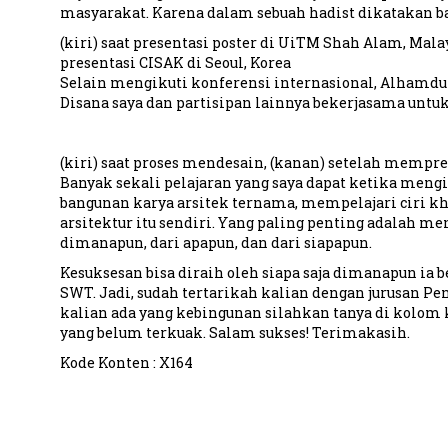
masyarakat. Karena dalam sebuah hadist dikatakan ba
(kiri) saat presentasi poster di UiTM Shah Alam, Malay
presentasi CISAK di Seoul, Korea
Selain mengikuti konferensi internasional, Alhamdul
Disana saya dan partisipan lainnya bekerjasama untu
(kiri) saat proses mendesain, (kanan) setelah mempr
Banyak sekali pelajaran yang saya dapat ketika meng
bangunan karya arsitek ternama, mempelajari ciri kh
arsitektur itu sendiri. Yang paling penting adalah me
dimanapun, dari apapun, dan dari siapapun.
Kesuksesan bisa diraih oleh siapa saja dimanapun ia b
SWT. Jadi, sudah tertarikah kalian dengan jurusan Pe
kalian ada yang kebingunan silahkan tanya di kolom 
yang belum terkuak. Salam sukses! Terimakasih.
Kode Konten : X164