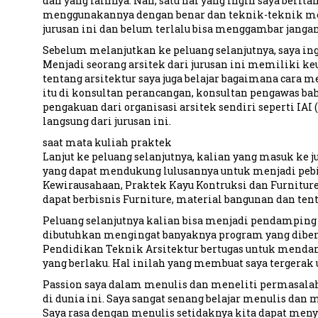
dan yang lainnya. Nah, satu hal yang ingin saya beri
menggunakannya dengan benar dan teknik-teknik men
jurusan ini dan belum terlalu bisa menggambar jangan
Sebelum melanjutkan ke peluang selanjutnya, saya i
Menjadi seorang arsitek dari jurusan ini memiliki ke
tentang arsitektur saya juga belajar bagaimana cara 
itu di konsultan perancangan, konsultan pengawas 
pengakuan dari organisasi arsitek sendiri seperti IAI 
langsung dari jurusan ini.
saat mata kuliah praktek
Lanjut ke peluang selanjutnya, kalian yang masuk ke j
yang dapat mendukung lulusannya untuk menjadi pebisn
Kewirausahaan, Praktek Kayu Kontruksi dan Furniture, 
dapat berbisnis Furniture, material bangunan dan te
Peluang selanjutnya kalian bisa menjadi pendampin
dibutuhkan mengingat banyaknya program yang diberik
Pendidikan Teknik Arsitektur bertugas untuk menda
yang berlaku. Hal inilah yang membuat saya tergerak
Passion saya dalam menulis dan meneliti permasala
di dunia ini. Saya sangat senang belajar menulis dan 
Saya rasa dengan menulis setidaknya kita dapat men