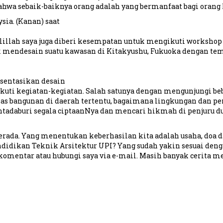
hwa sebaik-baiknya orang adalah yang bermanfaat bagi orang 
sia. (Kanan) saat
illah saya juga diberi kesempatan untuk mengikuti workshop i
k mendesain suatu kawasan di Kitakyushu, Fukuoka dengan tema
esentasikan desain
ikuti kegiatan-kegiatan. Salah satunya dengan mengunjungi be
as bangunan di daerah tertentu, bagaimana lingkungan dan pe
ntadaburi segala ciptaanNya dan mencari hikmah di penjuru dun
erada. Yang menentukan keberhasilan kita adalah usaha, doa da
ndidikan Teknik Arsitektur UPI? Yang sudah yakin sesuai deng
komentar atau hubungi saya via e-mail. Masih banyak cerita 