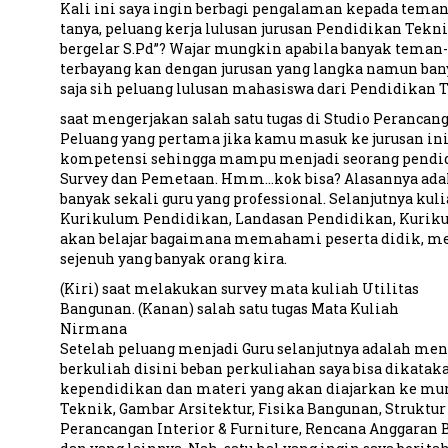
Kali ini saya ingin berbagi pengalaman kepada tema
tanya, peluang kerja lulusan jurusan Pendidikan Tekn
bergelar S.Pd”? Wajar mungkin apabila banyak teman-t
terbayang kan dengan jurusan yang langka namun banya
saja sih peluang lulusan mahasiswa dari Pendidikan T
saat mengerjakan salah satu tugas di Studio Perancan
Peluang yang pertama jika kamu masuk ke jurusan in
kompetensi sehingga mampu menjadi seorang pendidi
Survey dan Pemetaan. Hmm…kok bisa? Alasannya adala
banyak sekali guru yang professional. Selanjutnya kul
Kurikulum Pendidikan, Landasan Pendidikan, Kurikulu
akan belajar bagaimana memahami peserta didik, memp
sejenuh yang banyak orang kira.
(Kiri) saat melakukan survey mata kuliah Utilitas
Bangunan. (Kanan) salah satu tugas Mata Kuliah
Nirmana
Setelah peluang menjadi Guru selanjutnya adalah menj
berkuliah disini beban perkuliahan saya bisa dikata
kependidikan dan materi yang akan diajarkan ke muri
Teknik, Gambar Arsitektur, Fisika Bangunan, Struktu
Perancangan Interior & Furniture, Rencana Anggaran 