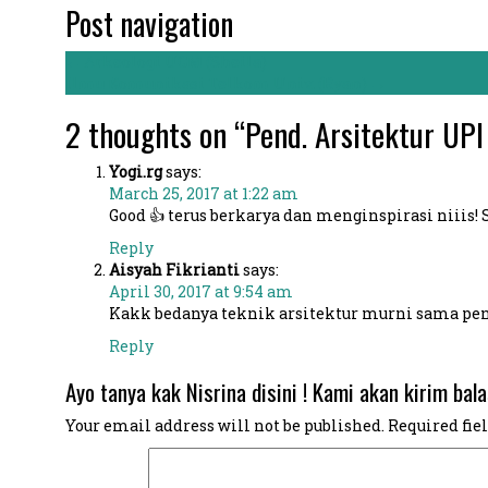
Post navigation
←
Arkeologi UGM (Sheila)
Ilmu Komunikasi Telkom Univ. (Ryan)
→
2 thoughts on “
Pend. Arsitektur UPI 
Yogi.rg
says:
March 25, 2017 at 1:22 am
Good 👍 terus berkarya dan menginspirasi niiis!
Reply
Aisyah Fikrianti
says:
April 30, 2017 at 9:54 am
Kakk bedanya teknik arsitektur murni sama pend.
Reply
Ayo tanya kak Nisrina disini ! Kami akan kirim bala
Your email address will not be published.
Required fie