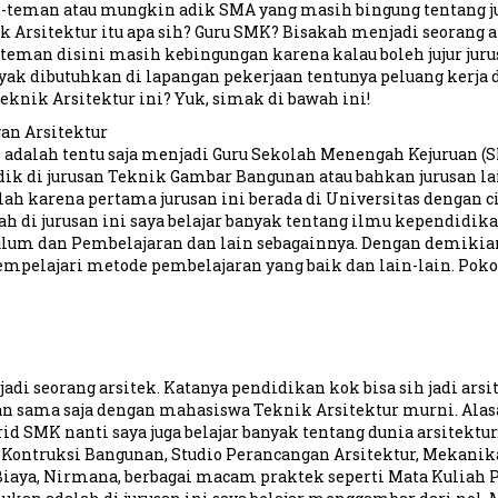
n-teman atau mungkin adik SMA yang masih bingung tentang ju
ik Arsitektur itu apa sih? Guru SMK? Bisakah menjadi seorang 
eman disini masih kebingungan karena kalau boleh jujur jurusa
k dibutuhkan di lapangan pekerjaan tentunya peluang kerja dan
eknik Arsitektur ini? Yuk, simak di bawah ini!
gan Arsitektur
i adalah tentu saja menjadi Guru Sekolah Menengah Kejuruan 
k di jurusan Teknik Gambar Bangunan atau bahkan jurusan la
h karena pertama jurusan ini berada di Universitas dengan c
iah di jurusan ini saya belajar banyak tentang ilmu kependidik
m dan Pembelajaran dan lain sebagainnya. Dengan demikian, b
elajari metode pembelajaran yang baik dan lain-lain. Pokokn
adi seorang arsitek. Katanya pendidikan kok bisa sih jadi ar
kan sama saja dengan mahasiswa Teknik Arsitektur murni. Ala
d SMK nanti saya juga belajar banyak tentang dunia arsitektu
r Kontruksi Bangunan, Studio Perancangan Arsitektur, Mekan
Biaya, Nirmana, berbagai macam praktek seperti Mata Kuliah P