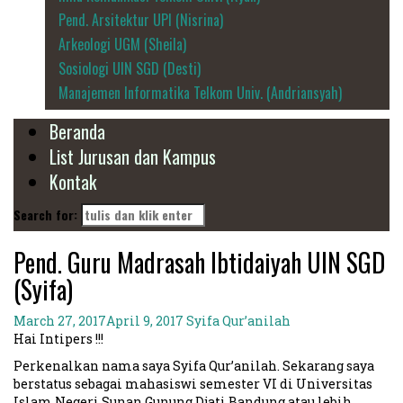
Pend. Arsitektur UPI (Nisrina)
Arkeologi UGM (Sheila)
Sosiologi UIN SGD (Desti)
Manajemen Informatika Telkom Univ. (Andriansyah)
Beranda
List Jurusan dan Kampus
Kontak
Search for:
Pend. Guru Madrasah Ibtidaiyah UIN SGD
(Syifa)
March 27, 2017
April 9, 2017
Syifa Qur’anilah
Hai Intipers !!!
Perkenalkan nama saya Syifa Qur’anilah. Sekarang saya
berstatus sebagai mahasiswi semester VI di Universitas
Islam Negeri Sunan Gunung Djati Bandung atau lebih