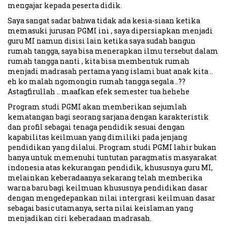
mengajar kepada peserta didik.
Saya sangat sadar bahwa tidak ada kesia-siaan ketika
memasuki jurusan PGMI ini , saya dipersiapkan menjadi
guru MI namun disisi lain ketika saya sudah bangun
rumah tangga, saya bisa menerapkan ilmu tersebut dalam
rumah tangga nanti , kita bisa membentuk rumah
menjadi madrasah pertama yang islami buat anak kita ..
eh ko malah ngomongin rumah tangga segala ..??
Astagfirullah .. maafkan efek semester tua hehehe
Program studi PGMI akan memberikan sejumlah
kematangan bagi seorang sarjana dengan karakteristik
dan profil sebagai tenaga pendidik sesuai dengan
kapabilitas keilmuan yang dimiliki pada jenjang
pendidikan yang dilalui. Program studi PGMI lahir bukan
hanya untuk memenuhi tuntutan paragmatis masyarakat
indonesia atas kekurangan pendidik, khususnya guru MI,
melainkan keberadaanya sekarang telah memberika
warna baru bagi keilmuan khususnya pendidikan dasar
dengan mengedepankan nilai intergrasi keilmuan dasar
sebagai basic utamanya, serta nilai keislaman yang
menjadikan ciri keberadaan madrasah.