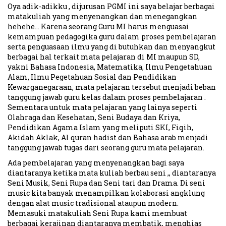
Oya adik-adikku , dijurusan PGMI ini saya belajar berbagai
matakuliah yang menyenangkan dan menegangkan
hehehe… Karena seorang Guru MI harus menguasai
kemampuan pedagogika guru dalam proses pembelajaran
serta penguasaan ilmu yang di butuhkan dan menyangkut
berbagai hal terkait mata pelajaran di MI maupun SD,
yakni Bahasa Indonesia, Matematika, Ilmu Pengetahuan
Alam, Ilmu Pegetahuan Sosial dan Pendidikan
Kewarganegaraan, mata pelajaran tersebut menjadi beban
tanggung jawab guru kelas dalam proses pembelajaran .
Sementara untuk mata pelajaran yang lainya seperti
Olahraga dan Kesehatan, Seni Budaya dan Kriya,
Pendidikan Agama Islam yang meliputi SKI, Fiqih,
Akidah Aklak, Al quran hadist dan Bahasa arab menjadi
tanggung jawab tugas dari seorang guru mata pelajaran.
Ada pembelajaran yang menyenangkan bagi saya
diantaranya ketika mata kuliah berbau seni ,, diantaranya
Seni Musik, Seni Rupa dan Seni tari dan Drama. Di seni
music kita banyak menampilkan kolaborasi angklung
dengan alat music tradisional ataupun modern.
Memasuki matakuliah Seni Rupa kami membuat
berbagai kerajinan diantaranya membatik, menghias