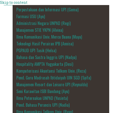
Skip to content
Perpustakaan dan Informasi UPI (Gema)
Farmasi USU (Ayu)
Administrasi Negara UNPAD (Regi)
Manajemen STIE YKPN (Alvina)
Ilmu Komunikasi Univ. Mercu Buana (Maya)
Teknologi Hasil Perairan IPB (Annisa)
PGPAUD UPI Tasik (Helsa)
Bahasa dan Sastra Inggris UPI (Nadya)
Hospitality AMPTA Yogyakarta (Desi)
Komputerisasi Akuntansi Telkom Univ. (Reza)
Pend. Guru Madrasah Ibtidaiyah UIN SGD (Syifa)
Manajemen Resort dan Leisure UPI (Reynaldo)
Seni Karawitan ISBI Bandung (Ayu)
Ilmu Peternakan UNPAD (Yusinta)
Pend. Bahasa Perancis UPI (Nadia)
Ilmu Komunikasi Telkom Univ. (Ryan)