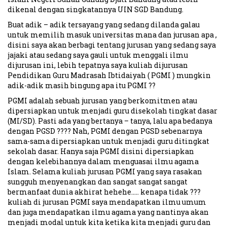
dikenal dengan singkatannya UIN SGD Bandung.
Buat adik – adik tersayang yang sedang dilanda galau
untuk memilih masuk universitas mana dan jurusan apa ,
disini saya akan berbagi tentang jurusan yang sedang saya
jajaki atau sedang saya gauli untuk menggali ilmu
dijurusan ini, lebih tepatnya saya kuliah dijurusan
Pendidikan Guru Madrasah Ibtidaiyah ( PGMI ) mungkin
adik-adik masih bingung apa itu PGMI ??
PGMI adalah sebuah jurusan yang berkomitmen atau
dipersiapkan untuk menjadi guru disekolah tingkat dasar
(MI/SD). Pasti ada yang bertanya – tanya, lalu apa bedanya
dengan PGSD ???? Nah, PGMI dengan PGSD sebenarnya
sama-sama dipersiapkan untuk menjadi guru ditingkat
sekolah dasar. Hanya saja PGMI disini dipersiapkan
dengan kelebihannya dalam menguasai ilmu agama
Islam. Selama kuliah jurusan PGMI yang saya rasakan
sungguh menyenangkan dan sangat sangat sangat
bermanfaat dunia akhirat hehehe….. kenapa tidak ???
kuliah di jurusan PGMI saya mendapatkan ilmu umum
dan juga mendapatkan ilmu agama yang nantinya akan
menjadi modal untuk kita ketika kita menjadi guru dan