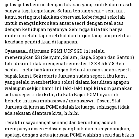
gelas-gelas bening dengan lukisan yang cantik dan masih
banyak lagi kegiatanya. Selain tentang seni – seni ini ,
kami sering melakukan observasi keberbagai sekolah
untuk mengsinkronkan antara teori dengan real atau
dengan kehidupan nyatanya. Sehingga kita tak hanya
materi melulu tapi melihat dan terjun langsung melihat
keadaan pendidikan dilapangan.
Oyaaaaaa… dijurusan PGMI UIN SGD ini selalu
menerapkan 5S ( Senyum, Salam , Sapa, Sopan dan Santun)
loh.. disini tidak mengenal semester 1 2 3 4 5 6 7 8 9 eh
bablas… hehe bahkan dengan Ketua Jurusan sudah seperti
bapak kami, Sekretaris Jurusan sudah seperti ibu kami
yang selalu memberikan solusi dalam kesulitan apapun
walaupun sekjur kami ini laki-laki tapi kita umpamakan
beliau seperti ibu kita , itu kata Kajur PGMI nya sihh
hehehe intinya mahasiswa / mahasiswi , Dosen, Staf
Jurusan di jurusan PGMI adalah keluarga, sehingga tidak
ada sekatan diantara kita,, hihihi
Terakhir saya sangat senang dan beruntung adalah
mempunya dosen – dosen yang baik dan menyenangkan,
apalagi dengan ketua jurusan PGMI wahhhh seru dan bikin