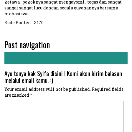
ketawa , pokoknya sangat mengayomi , tegas dan sangat
sangat sangat lucu dengan segala guyonannya bersama
mahasiswa.
Kode Konten : X170
Post navigation
←
Manajemen Resort dan Leisure UPI (Reynaldo)
Komputerisasi Akuntansi Telkom Univ. (Reza)
→
Ayo tanya kak Syifa disini ! Kami akan kirim balasan
melalui email kamu. :)
Your email address will not be published.
Required fields
are marked
*