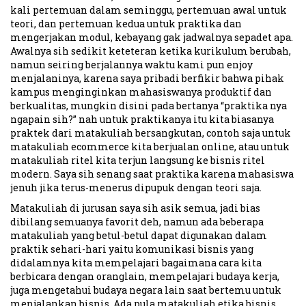
kali pertemuan dalam seminggu, pertemuan awal untuk
teori, dan pertemuan kedua untuk praktika dan
mengerjakan modul, kebayang gak jadwalnya sepadet apa.
Awalnya sih sedikit keteteran ketika kurikulum berubah,
namun seiring berjalannya waktu kami pun enjoy
menjalaninya, karena saya pribadi berfikir bahwa pihak
kampus menginginkan mahasiswanya produktif dan
berkualitas, mungkin disini pada bertanya “praktika nya
ngapain sih?” nah untuk praktikanya itu kita biasanya
praktek dari matakuliah bersangkutan, contoh saja untuk
matakuliah ecommerce kita berjualan online, atau untuk
matakuliah ritel kita terjun langsung ke bisnis ritel
modern. Saya sih senang saat praktika karena mahasiswa
jenuh jika terus-menerus dipupuk dengan teori saja.
Matakuliah di jurusan saya sih asik semua, jadi bias
dibilang semuanya favorit deh, namun ada beberapa
matakuliah yang betul-betul dapat digunakan dalam
praktik sehari-hari yaitu komunikasi bisnis yang
didalamnya kita mempelajari bagaimana cara kita
berbicara dengan oranglain, mempelajari budaya kerja,
juga mengetahui budaya negara lain saat bertemu untuk
menjalankan bisnis. Ada pula matakuliah etika bisnis