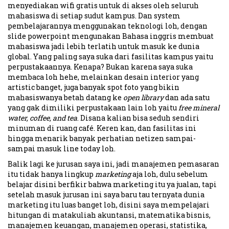
menyediakan wifi gratis untuk di akses oleh seluruh
mahasiswa di setiap sudut kampus. Dan system
pembelajarannya menggunakan teknologi loh, dengan
slide powerpoint mengunakan Bahasa inggris membuat
mahasiswa jadi lebih terlatih untuk masuk ke dunia
global. Yang paling saya suka dari fasilitas kampus yaitu
perpustakaannya. Kenapa? Bukan karena saya suka
membaca loh hehe, melainkan desain interior yang
artistic banget, juga banyak spot foto yang bikin
mahasiswanya betah datang ke
open library
dan ada satu
yang gak dimiliki perpustakaan lain loh yaitu
free mineral
water, coffee, and tea
. Disana kalian bisa seduh sendiri
minuman di ruang café. Keren kan, dan fasilitas ini
hingga menarik banyak perhatian netizen sampai-
sampai masuk line today loh.
Balik lagi ke jurusan saya ini, jadi manajemen pemasaran
itu tidak hanya lingkup
marketing
aja loh, dulu sebelum
belajar disini berfikir bahwa marketing itu ya jualan, tapi
setelah masuk jurusan ini saya baru tau ternyata dunia
marketing itu luas banget loh, disini saya mempelajari
hitungan di matakuliah akuntansi, matematika bisnis,
manajemen keuangan, manajemen operasi, statistika,