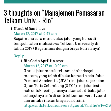
Manajemen IKOPIN - Putri
→
3 thoughts on “
Manajemen Pemasaran
Telkom Univ. - Rio
”
Nurul Alfiani
says:
March 12, 2017 at 9:47 am
Bagaimana cara masuk atau jalur yang harus di
tempuh calon mahasiswa Telkom University di
tahun 2017? Bagaimana dengan biaya kuliah nya?
Reply
Rio Garia Aprillio
says:
March 12, 2017 at 10:00 am
Untuk jalur masuk telkom ada berbagai
macam, yang telah dibuka kemarin ada Jalur
Prestasi Akademik (JPA 1) ini jalur raport dan
Ujian Tulis Gelombang (UTG 1) ini jalur test..
nah untuk lebih jelasnya akan ada dibuka jalur
selanjutnya info di smb.telkomuniversity.ac.id
dan untuk rincian biaya ada disini:
http://smb.telkomuniversity.ac.id/YmlheWFw