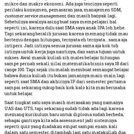
mikro dan makro ekonomi. Ada juga teorinya seperti
perilaku konsumen, pemasaran jasa, manajemen SDM,
customer service management
, dan masih banyak lagi.
Sebetulnya awalnya asing buat saya mempelajari hal
seperti ini, karena dulu saat SMA saya anak IPA loh hehe.
Tapi sekarang beralih jurusan karena memang tidak mau
bertemu dengan hitungan, ternyata eh ternyata… sama aja
intipers. Jadi intinya semua jurusan sama aja kok toh
intinya untuk kerja juga nantinya, dan sama tujuan untuk
sukses. Awal masuk kuliah sih males belajar hitungan
sampe pernah sekali nilai matematika bisnis saya 18 dari
range 100. Tapi sejak itu malah membuat semangat belajar
bahwa dunia kuliah itu bukan jamannya main-main lagi
seperti saat SMA dan akhirnya IP dari semester pertama
sampai sekarang cukup baik kok kalo kita mau berusaha
untuk belajar.
Saat tingkat satu saya masih merasakan yang namanya
UAS dan UTS, tapi sekarang sudah tidak ada lagi karena
memang kurikulum baru untuk diploma sudah berbeda,
sebagai gantinya kita ada assessment jadi sistemnya
seperti quiz yang diadakan empat sampai enam kali
dalam satu semester, ditambah lagi satu matakuliah dua