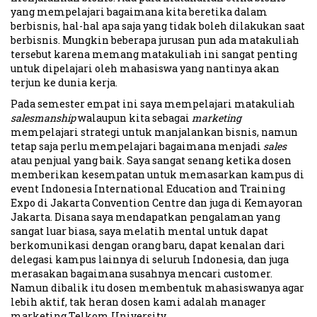
yang mempelajari bagaimana kita beretika dalam
berbisnis, hal-hal apa saja yang tidak boleh dilakukan saat
berbisnis. Mungkin beberapa jurusan pun ada matakuliah
tersebut karena memang matakuliah ini sangat penting
untuk dipelajari oleh mahasiswa yang nantinya akan
terjun ke dunia kerja.
Pada semester empat ini saya mempelajari matakuliah
salesmanship
walaupun kita sebagai
marketing
mempelajari strategi untuk manjalankan bisnis, namun
tetap saja perlu mempelajari bagaimana menjadi
sales
atau penjual yang baik. Saya sangat senang ketika dosen
memberikan kesempatan untuk memasarkan kampus di
event Indonesia International Education and Training
Expo di Jakarta Convention Centre dan juga di Kemayoran
Jakarta. Disana saya mendapatkan pengalaman yang
sangat luar biasa, saya melatih mental untuk dapat
berkomunikasi dengan orang baru, dapat kenalan dari
delegasi kampus lainnya di seluruh Indonesia, dan juga
merasakan bagaimana susahnya mencari customer.
Namun dibalik itu dosen membentuk mahasiswanya agar
lebih aktif, tak heran dosen kami adalah manager
marketing Telkom University.