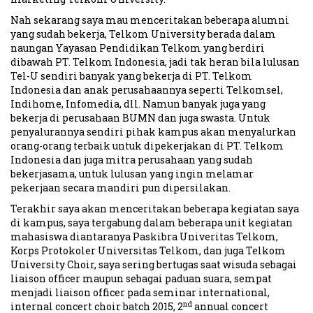
Nah sekarang saya mau menceritakan beberapa alumni
yang sudah bekerja, Telkom University berada dalam
naungan Yayasan Pendidikan Telkom yang berdiri
dibawah PT. Telkom Indonesia, jadi tak heran bila lulusan
Tel-U sendiri banyak yang bekerja di PT. Telkom
Indonesia dan anak perusahaannya seperti Telkomsel,
Indihome, Infomedia, dll. Namun banyak juga yang
bekerja di perusahaan BUMN dan juga swasta. Untuk
penyalurannya sendiri pihak kampus akan menyalurkan
orang-orang terbaik untuk dipekerjakan di PT. Telkom
Indonesia dan juga mitra perusahaan yang sudah
bekerjasama, untuk lulusan yang ingin melamar
pekerjaan secara mandiri pun dipersilakan.
Terakhir saya akan menceritakan beberapa kegiatan saya
di kampus, saya tergabung dalam beberapa unit kegiatan
mahasiswa diantaranya Paskibra Univeritas Telkom,
Korps Protokoler Universitas Telkom, dan juga Telkom
University Choir, saya sering bertugas saat wisuda sebagai
liaison officer maupun sebagai paduan suara, sempat
menjadi liaison officer pada seminar international,
nd
internal concert choir batch 2015, 2
annual concert