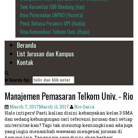
Seni Karawitan ISBI Bandung (Ayu)
Ilmu Peternakan UNPAD (Yusinta)
Pend. Bahasa Perancis UPI (Nadia)
Ilmu Komunikasi Telkom Univ. (Ryan)
Beranda
List Jurusan dan Kampus
Kontak
Search for:
Manajemen Pemasaran Telkom Univ. - Rio
March 7, 2017
March 11, 2017
Rio Garia
Halo intipers! Pasti kalian disini kebanyakan kelas 3 SMA
dan sedang kebungungan cari referensi jurusan dari setiap
universitas kan? Tapi tak menutup kemungkinan ada juga
yang ingin menambah wawasan mengenai jurusan di
kampus lain. Tenang aja, saya disini akan berbagi