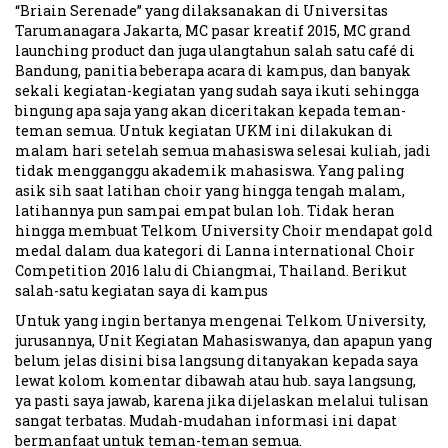
“Briain Serenade” yang dilaksanakan di Universitas
Tarumanagara Jakarta, MC pasar kreatif 2015, MC grand
launching product dan juga ulangtahun salah satu café di
Bandung, panitia beberapa acara di kampus, dan banyak
sekali kegiatan-kegiatan yang sudah saya ikuti sehingga
bingung apa saja yang akan diceritakan kepada teman-
teman semua. Untuk kegiatan UKM ini dilakukan di
malam hari setelah semua mahasiswa selesai kuliah, jadi
tidak mengganggu akademik mahasiswa. Yang paling
asik sih saat latihan choir yang hingga tengah malam,
latihannya pun sampai empat bulan loh. Tidak heran
hingga membuat Telkom University Choir mendapat gold
medal dalam dua kategori di Lanna international Choir
Competition 2016 lalu di Chiangmai, Thailand. Berikut
salah-satu kegiatan saya di kampus
Untuk yang ingin bertanya mengenai Telkom University,
jurusannya, Unit Kegiatan Mahasiswanya, dan apapun yang
belum jelas disini bisa langsung ditanyakan kepada saya
lewat kolom komentar dibawah atau hub. saya langsung,
ya pasti saya jawab, karena jika dijelaskan melalui tulisan
sangat terbatas. Mudah-mudahan informasi ini dapat
bermanfaat untuk teman-teman semua.