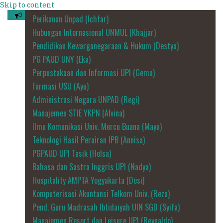
Skip to content
Perikanan Unpad (Ichfar)
Hubungan Internasional UNMUL (Khajjar)
Pendidikan Kewarganegaraan & Hukum (Destya)
PG PAUD UNY (Eka)
Perpustakaan dan Informasi UPI (Gema)
Farmasi USU (Ayu)
Administrasi Negara UNPAD (Regi)
Manajemen STIE YKPN (Alvina)
Ilmu Komunikasi Univ. Mercu Buana (Maya)
Teknologi Hasil Perairan IPB (Annisa)
PGPAUD UPI Tasik (Helsa)
Bahasa dan Sastra Inggris UPI (Nadya)
Hospitality AMPTA Yogyakarta (Desi)
Komputerisasi Akuntansi Telkom Univ. (Reza)
Pend. Guru Madrasah Ibtidaiyah UIN SGD (Syifa)
Manajemen Resort dan Leisure UPI (Reynaldo)