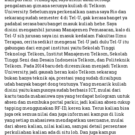
pengalaman gimana serunya kuliah di Telkom
University. Sebelumnya perkenalkan nama saya Rio dan
sekarang sudah semester 4 di Tel-U, gak kerasa banget ya
padahal serasa baru banget masuk kuliah hehe. Saya
disini mengambil jurusan Manajemen Pemasaran, kalo di
Tel-U sih jurusan saya ini masuk kedalam Fakultas Ilmu
Terapan, cerita sedikit mengenai Tel-U jadi dulu Tel-U itu
gabungan dari empat institusi yaitu Sekolah Tinggi
Teknologi Telkom, Institut Manajemen Telkom, Sekolah
Tinggi Seni dan Desain Indonesia Telkom, dan Politeknik
Telkom. Pada 2014 baru deh diresmikan menjadi Telkom
University, jadi gausah heran kalo Telkom sekarang
bukan hanya teknik aja, prestasi yang sudah diraihpun
udah banyak banget dong tentunya. Yang menarik kuliah
disini yaitu kampusnya sudah berbasis ICT, mulai dari
kartu tanda mahasiswa nya yang terdapat hologram untuk
absen dan membuka portal parkir, jadi kalian absen cukup
tapping menggunakan RF-ID, keren kan. Terus kalian bisa
juga cek semua nilai dan juga informasi kampus di link
yang setiap mahasiswa mendapatkan username, mulai
dari absen kalian, nilai kalian, sampai detail persentase
perkuliahan kalian ada di situ loh. Dan juga kampus