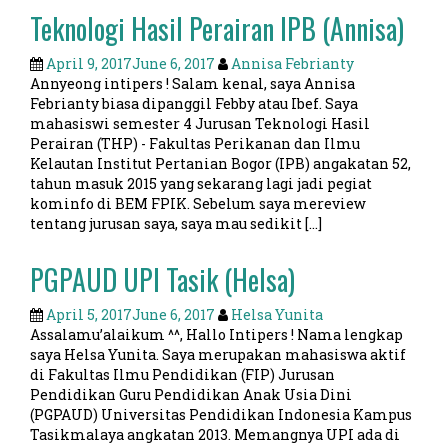
Teknologi Hasil Perairan IPB (Annisa)
April 9, 2017
June 6, 2017
Annisa Febrianty
Annyeong intipers ! Salam kenal, saya Annisa
Febrianty biasa dipanggil Febby atau Ibef. Saya
mahasiswi semester 4 Jurusan Teknologi Hasil
Perairan (THP) - Fakultas Perikanan dan Ilmu
Kelautan Institut Pertanian Bogor (IPB) angakatan 52,
tahun masuk 2015 yang sekarang lagi jadi pegiat
kominfo di BEM FPIK. Sebelum saya mereview
tentang jurusan saya, saya mau sedikit […]
PGPAUD UPI Tasik (Helsa)
April 5, 2017
June 6, 2017
Helsa Yunita
Assalamu’alaikum ^^, Hallo Intipers ! Nama lengkap
saya Helsa Yunita. Saya merupakan mahasiswa aktif
di Fakultas Ilmu Pendidikan (FIP) Jurusan
Pendidikan Guru Pendidikan Anak Usia Dini
(PGPAUD) Universitas Pendidikan Indonesia Kampus
Tasikmalaya angkatan 2013. Memangnya UPI ada di