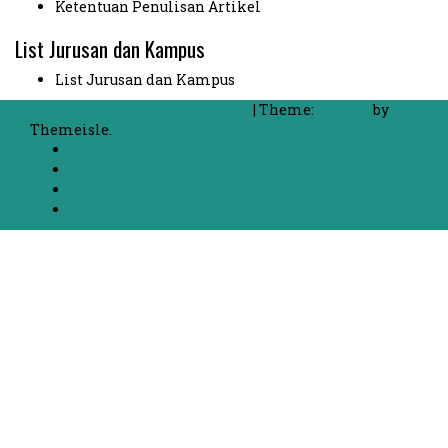
Ketentuan Penulisan Artikel
List Jurusan dan Kampus
List Jurusan dan Kampus
Proudly powered by WordPress
|
Theme:
FlyMag
by
Themeisle.
Beranda
Chat dengan Mahasiswa
List Jurusan dan Kampus
Kontak