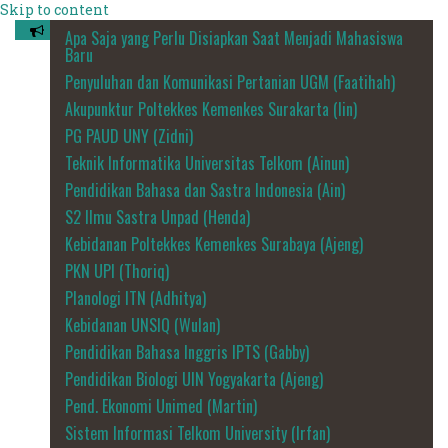
Skip to content
Apa Saja yang Perlu Disiapkan Saat Menjadi Mahasiswa
Baru
Penyuluhan dan Komunikasi Pertanian UGM (Faatihah)
Akupunktur Poltekkes Kemenkes Surakarta (Iin)
PG PAUD UNY (Zidni)
Teknik Informatika Universitas Telkom (Ainun)
Pendidikan Bahasa dan Sastra Indonesia (Ain)
S2 Ilmu Sastra Unpad (Henda)
Kebidanan Poltekkes Kemenkes Surabaya (Ajeng)
PKN UPI (Thoriq)
Planologi ITN (Adhitya)
Kebidanan UNSIQ (Wulan)
Pendidikan Bahasa Inggris IPTS (Gabby)
Pendidikan Biologi UIN Yogyakarta (Ajeng)
Pend. Ekonomi Unimed (Martin)
Sistem Informasi Telkom University (Irfan)