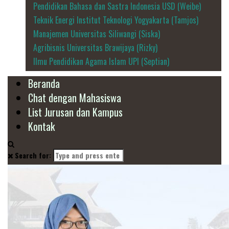
Pendidikan Bahasa dan Sastra Indonesia USD (Weibe)
Teknik Energi Institut Teknologi Yogyakarta (Tamjos)
Manajemen Universitas Siliwangi (Siska)
Agribisnis Universitas Brawijaya (Rizky)
Ilmu Pendidikan Agama Islam UPI (Septian)
Beranda
Chat dengan Mahasiswa
List Jurusan dan Kampus
Kontak
Search for: