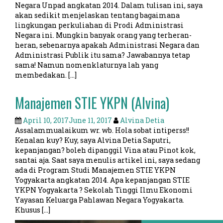
Negara Unpad angkatan 2014. Dalam tulisan ini, saya
akan sedikit menjelaskan tentang bagaimana
lingkungan perkuliahan di Prodi Administrasi
Negara ini. Mungkin banyak orang yang terheran-
heran, sebenarnya apakah Administrasi Negara dan
Administrasi Publik itu sama? Jawabannya tetap
sama! Namun nomenklaturnya lah yang
membedakan. […]
Manajemen STIE YKPN (Alvina)
April 10, 2017
June 11, 2017
Alvina Detia
Assalammualaikum wr. wb. Hola sobat intiperss!!
Kenalan kuy? Kuy, saya Alvina Detia Saputri,
kepanjangan? boleh dipanggil Vina atau Pinot kok,
santai aja. Saat saya menulis artikel ini, saya sedang
ada di Program Studi Manajemen STIE YKPN
Yogyakarta angkatan 2014. Apa kepanjangan STIE
YKPN Yogyakarta ? Sekolah Tinggi Ilmu Ekonomi
Yayasan Keluarga Pahlawan Negara Yogyakarta.
Khusus […]