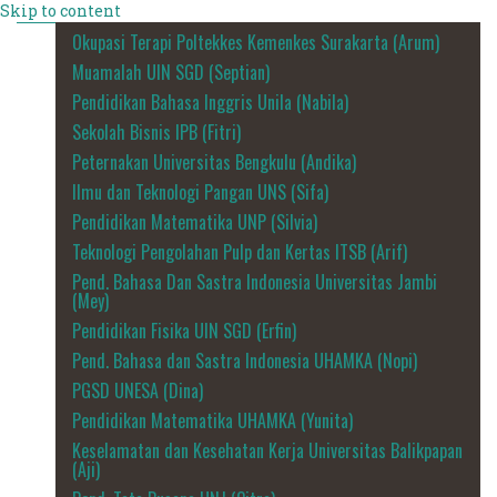
Skip to content
Okupasi Terapi Poltekkes Kemenkes Surakarta (Arum)
Muamalah UIN SGD (Septian)
Pendidikan Bahasa Inggris Unila (Nabila)
Sekolah Bisnis IPB (Fitri)
Peternakan Universitas Bengkulu (Andika)
Ilmu dan Teknologi Pangan UNS (Sifa)
Pendidikan Matematika UNP (Silvia)
Teknologi Pengolahan Pulp dan Kertas ITSB (Arif)
Pend. Bahasa Dan Sastra Indonesia Universitas Jambi
(Mey)
Pendidikan Fisika UIN SGD (Erfin)
Pend. Bahasa dan Sastra Indonesia UHAMKA (Nopi)
PGSD UNESA (Dina)
Pendidikan Matematika UHAMKA (Yunita)
Keselamatan dan Kesehatan Kerja Universitas Balikpapan
(Aji)