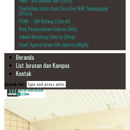
Pend. Tata Busana UNJ (Citra)
Pendidikan Islam Anak Usia Dini IAIN Tulungagung
(Elfara)
PGMI – UIN Malang (Zahroh)
Ilmu Perpustakaan Unbraw (Aldi)
Teknik Metalurgi Untirta (Rina)
Pend. Agama Islam UIN Jakarta (Mujib)
Beranda
List Jurusan dan Kampus
Kontak
Search for: