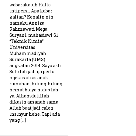
wabarakatuh Hallo
PKN UPI (Thoriq)
intipers… Apa kabar
kalian? Kenalin nih
namaku Anniza
Planologi ITN (Adhitya)
Rahmawati Mega
Suryani, mahasiswi S1
Kebidanan UNSIQ (Wulan)
“Teknik Kimia”
Universitas
Muhammadiyah
Pendidikan Bahasa Inggris IPTS (Gabby)
Surakarta (UMS)
angkatan 2014. Saya asli
Pendidikan Biologi UIN Yogyakarta (Ajeng)
Solo loh jadi ga perlu
ngekos alias anak
Pend. Ekonomi Unimed (Martin)
rumahan, hitung-hitung
hemat biaya hidup lah
ya. Alhamdulillah
Sistem Informasi Telkom University (Irfan)
dikasih amanah sama
Allah buat jadi calon
Pendidikan Bahasa dan Sastra Indonesia USD (Weibe)
insinyur hehe. Tapi ada
yang […]
Teknik Energi Institut Teknologi Yogyakarta (Tamjos)