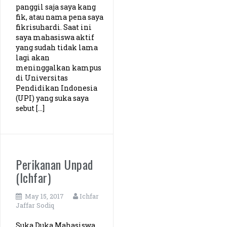
panggil saja saya kang
fik, atau nama pena saya
fikrisuhardi. Saat ini
saya mahasiswa aktif
yang sudah tidak lama
lagi akan
meninggalkan kampus
di Universitas
Pendidikan Indonesia
(UPI) yang suka saya
sebut […]
Perikanan Unpad
(Ichfar)
May 15, 2017
Ichfar
Jaffar Sodiq
Suka Duka Mahasiswa