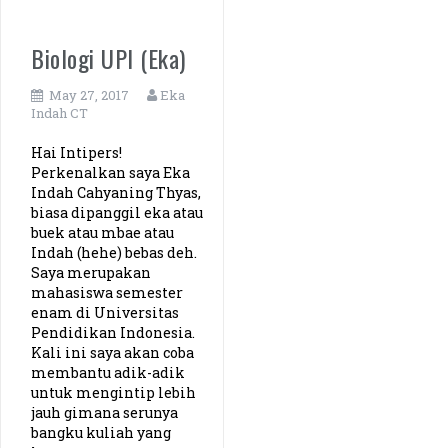
Manajemen Universitas Siliwangi (Siska)
Biologi UPI (Eka)
Agribisnis Universitas Brawijaya (Rizky)
May 27, 2017
Eka
Indah CT
Ilmu Pendidikan Agama Islam UPI (Septian)
Hai Intipers!
Perkenalkan saya Eka
Indah Cahyaning Thyas,
biasa dipanggil eka atau
buek atau mbae atau
Indah (hehe) bebas deh.
Saya merupakan
mahasiswa semester
enam di Universitas
Pendidikan Indonesia.
Kali ini saya akan coba
membantu adik-adik
untuk mengintip lebih
jauh gimana serunya
bangku kuliah yang