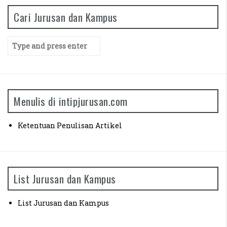
Cari Jurusan dan Kampus
S
e
a
r
c
h
Menulis di intipjurusan.com
f
o
r
Ketentuan Penulisan Artikel
:
List Jurusan dan Kampus
List Jurusan dan Kampus