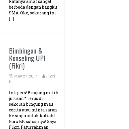
katanya amat sangat
berbeda dengan bangku
SMA. Oke, sekarang ini
[…]
Bimbingan &
Konseling UPI
(Fikri)
May 27, 2017
Fikri
F
Intipers! Bingung milih
jurusan? Terus di
sekolah bingung mau
cerita atau minta saran
ke siapa untuk kuliah?
Guru BK solusinya! Saya
Fikri Faturrahman