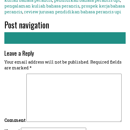
kuliah bahasa perancis
,
pendidikan bahasa perancis upi
,
pengalaman kuliah bahasa perancis
,
prospek kerja bahasa
perancis
,
review jurusan pendidikan bahasa perancis upi
Post navigation
←
Teknik Konstruksi Gedung Polban - Deasy
Manajemen Aset Polban - Silmi
→
Leave a Reply
Your email address will not be published.
Required fields
are marked
*
Comment