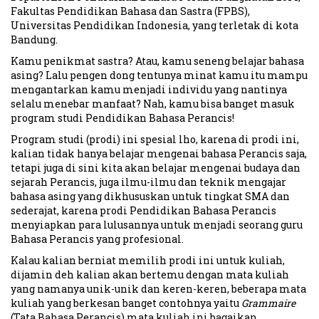
Fakultas Pendidikan Bahasa dan Sastra (FPBS),
Universitas Pendidikan Indonesia, yang terletak di kota
Bandung.
Kamu penikmat sastra? Atau, kamu seneng belajar bahasa
asing? Lalu pengen dong tentunya minat kamu itu mampu
mengantarkan kamu menjadi individu yang nantinya
selalu menebar manfaat? Nah, kamu bisa banget masuk
program studi Pendidikan Bahasa Perancis!
Program studi (prodi) ini spesial lho, karena di prodi ini,
kalian tidak hanya belajar mengenai bahasa Perancis saja,
tetapi juga di sini kita akan belajar mengenai budaya dan
sejarah Perancis, juga ilmu-ilmu dan teknik mengajar
bahasa asing yang dikhususkan untuk tingkat SMA dan
sederajat, karena prodi Pendidikan Bahasa Perancis
menyiapkan para lulusannya untuk menjadi seorang guru
Bahasa Perancis yang profesional.
Kalau kalian berniat memilih prodi ini untuk kuliah,
dijamin deh kalian akan bertemu dengan mata kuliah
yang namanya unik-unik dan keren-keren, beberapa mata
kuliah yang berkesan banget contohnya yaitu
Grammaire
(Tata Bahasa Perancis) mata kuliah ini bagaikan