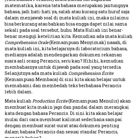
matematika, karena tata bahasa merupakan jantungnya
bahasa, jadi hati-hati ya, salah atau kurang satu huruf saja
dalam menjawab soal di mata kuliah ini, maka nilaimu
bisa berkurang atau bahkan bisa engga dapet nilai sama
sekali pada soal tersebut, huhu. Mata Kuliah ini benar-
benar menguji ketelitian kita. Kemudian ada mata kuliah
Compréhension Orale
(Kemampuan Menyimak) naaah, di
mata kuliah ini, kita belajarnya di laboratorium bahasa,
medianya adalah mendengarkan dokumen rekaman
suara asli orang Perancis, seru kan? Hihihi, kemudian
membahasnya untuk dijawab pada soal yang tersedia.
Selanjutnya ada mata kuliah
Compréhension Écrite
(Kemampuan Membaca) di sini kita akan belajar untuk
memahami dan membedah teks berbahasa Perancis
lebih dalam.
Mata kuliah
Production Écrite
(Kemampuan Menulis) akan
membuat kita makin jago dan pandai dalam merangkai
kata dengan bahasa Perancis. Di sini kita akan belajar
mulai dari cara membuat kalimat sederhana sampai
dengan membuat surat-surat atau dokumen penting
dalam bahasa Perancis dan sesuai standar Perancis,
menarik bukan?