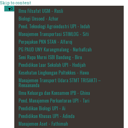
Skip to content
Ilmu Filsafat UGM - Rusli
Biologi Unsoed - Azhar
Pend. Teknologi Agroindustri UPI - Indah
Manajemen Transportasi STIMLOG - Siti
Perpajakan PKN STAN - Alfaroj
PG PAUD UNY Karangmalang - Nurhafizah
Seni Rupa Murni ISBI Bandung - Biru
Pendidikan Luar Sekolah UPI - Hodijah
Kesehatan Lingkungan Poltekkes - Hawa
Manajemen Transport Udara STMT TRISAKTI –
Renaananda
Ilmu Keluarga dan Konsumen IPB - Ghina
Pend. Manajemen Perkantoran UPI - Tari
Pendidikan Biologi UPI - Ai
Pendidikan Khusus UPI - Adinda
Manajemen Aset - Fathimah