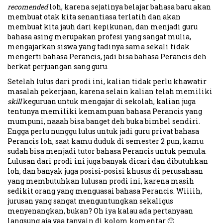
recomended
loh, karena sejatinya belajar bahasa baru akan
membuat otak kita senantiasa terlatih dan akan
membuat kita jauh dari kepikunan, dan menjadi guru
bahasa asing merupakan profesi yang sangat mulia,
mengajarkan siswa yang tadinya sama sekali tidak
mengerti bahasa Perancis, jadi bisa bahasa Perancis deh
berkat perjuangan sang guru.
Setelah lulus dari prodi ini, kalian tidak perlu khawatir
masalah pekerjaan, karena selain kalian telah memiliki
skill
keguruan untuk mengajar di sekolah, kalian juga
tentunya memiliki kemampuan bahasa Perancis yang
mumpuni, naaah bisa banget deh buka bimbel sendiri.
Engga perlu nunggu lulus untuk jadi guru privat bahasa
Perancis loh, saat kamu duduk di semester 2 pun, kamu
sudah bisa menjadi tutor bahasa Perancis untuk pemula.
Lulusan dari prodi ini juga banyak dicari dan dibutuhkan
loh, dan banyak juga posisi-posisi khusus di perusahaan
yang membutuhkan lulusan prodi ini, karena masih
sedikit orang yang menguasai bahasa Perancis. Wiiiih,
jurusan yang sangat menguntungkan sekaligus
menyenangkan, bukan? Oh iya kalau ada pertanyaan
langsung aja yaa tanyain di kolom komentar 🙂