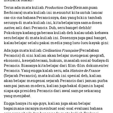
Terus ada mata kuliah
Production Orale
(Kemampuan
Berbicara) mata kuliah ini menuntut kita untuk lancar
cas-cis-cus bahasa Perancisnya, dan yang bikin tambah
serunya di mata kuliah ini, kita belajarnya sama dosen
native
, asli dari Perancis. Duh, seru banget dehhh!
Pokoknya kadang ga berasa kuliah deh kalau udah kebawa
seru belajar di mata kuliah ini. Dosennya juga gaul banget,
kalau belajar selalu pakai media yang lucu-lucu kayak gini:
Ada juga mata kuliah
Civilisation Française
(Peradaban
Perancis) di sini kalian akan belajar mengenai geografi,
ekonomi, kesejahteraan, hukum, masalah sosial-budaya di
Perancis. Biasanya kita belajar dari film-film dokumenter
Perancis. Yang engga kalah seru, ada
Histoire de France
(Sejarah Perancis), mata kuliah ini spesial deh, kalian
akan belajar mengenai sejarah Perancis dari jaman purba
sampai jaman modern, kalian juga bakal dijamin hapal
siapa aja presiden Perancis dari awal sampe sekarang
yang menjabat.
Engga hanya itu aja guys, kalian juga akan belajar
bagaimana caranya membuat soal-soal evaluasi bahasa