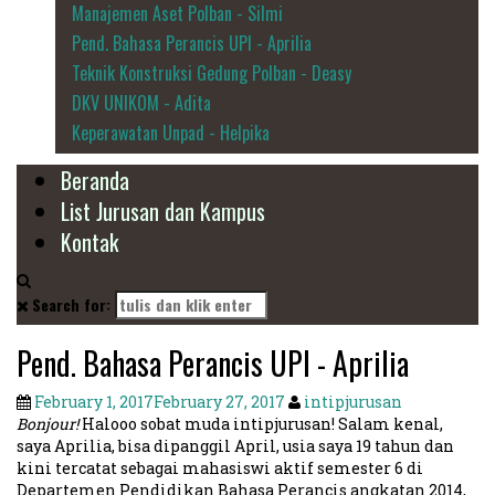
Manajemen Aset Polban - Silmi
Pend. Bahasa Perancis UPI - Aprilia
Teknik Konstruksi Gedung Polban - Deasy
DKV UNIKOM - Adita
Keperawatan Unpad - Helpika
Beranda
List Jurusan dan Kampus
Kontak
Search for:
Pend. Bahasa Perancis UPI - Aprilia
February 1, 2017
February 27, 2017
intipjurusan
Bonjour!
Halooo sobat muda intipjurusan! Salam kenal,
saya Aprilia, bisa dipanggil April, usia saya 19 tahun dan
kini tercatat sebagai mahasiswi aktif semester 6 di
Departemen Pendidikan Bahasa Perancis angkatan 2014,