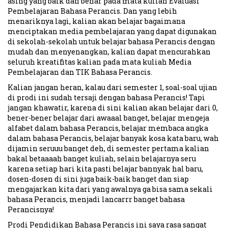
asing yang baik dan benar pada mata kuliah Evaluasi
Pembelajaran Bahasa Perancis. Dan yang lebih
menariknya lagi, kalian akan belajar bagaimana
menciptakan media pembelajaran yang dapat digunakan
di sekolah-sekolah untuk belajar bahasa Perancis dengan
mudah dan menyenangkan, kalian dapat mencurahkan
seluruh kreatifitas kalian pada mata kuliah Media
Pembelajaran dan TIK Bahasa Perancis.
Kalian jangan heran, kalau dari semester 1, soal-soal ujian
di prodi ini sudah tersaji dengan bahasa Perancis! Tapi
jangan khawatir, karena di sini kalian akan belajar dari 0,
bener-bener belajar dari awaaal banget, belajar mengeja
alfabet dalam bahasa Perancis, belajar membaca angka
dalam bahasa Perancis, belajar banyak kosa kata baru, wah
dijamin seruuu banget deh, di semester pertama kalian
bakal betaaaah banget kuliah, selain belajarnya seru
karena setiap hari kita pasti belajar bannyak hal baru,
dosen-dosen di sini juga baik-baik banget dan siap
mengajarkan kita dari yang awalnya ga bisa sama sekali
bahasa Perancis, menjadi lancarrr banget bahasa
Perancisnya!
Prodi Pendidikan Bahasa Perancis ini saya rasa sangat