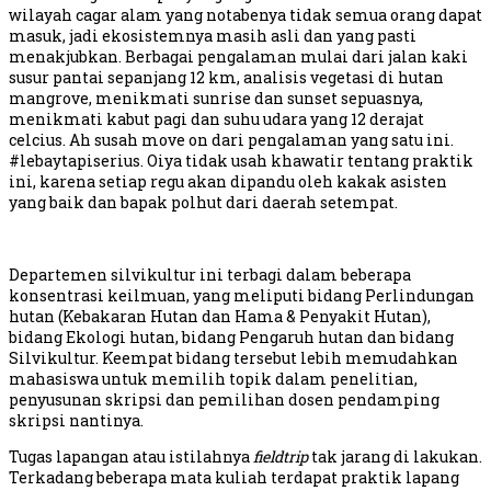
wilayah cagar alam yang notabenya tidak semua orang dapat
masuk, jadi ekosistemnya masih asli dan yang pasti
menakjubkan. Berbagai pengalaman mulai dari jalan kaki
susur pantai sepanjang 12 km, analisis vegetasi di hutan
mangrove, menikmati sunrise dan sunset sepuasnya,
menikmati kabut pagi dan suhu udara yang 12 derajat
celcius. Ah susah move on dari pengalaman yang satu ini.
#lebaytapiserius. Oiya tidak usah khawatir tentang praktik
ini, karena setiap regu akan dipandu oleh kakak asisten
yang baik dan bapak polhut dari daerah setempat.
Departemen silvikultur ini terbagi dalam beberapa
konsentrasi keilmuan, yang meliputi bidang Perlindungan
hutan (Kebakaran Hutan dan Hama & Penyakit Hutan),
bidang Ekologi hutan, bidang Pengaruh hutan dan bidang
Silvikultur. Keempat bidang tersebut lebih memudahkan
mahasiswa untuk memilih topik dalam penelitian,
penyusunan skripsi dan pemilihan dosen pendamping
skripsi nantinya.
Tugas lapangan atau istilahnya
fieldtrip
tak jarang di lakukan.
Terkadang beberapa mata kuliah terdapat praktik lapang