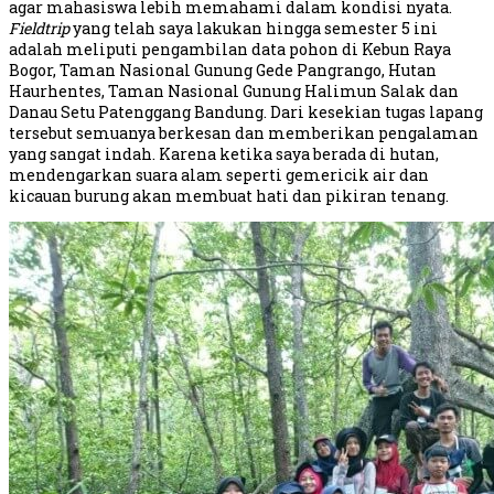
agar mahasiswa lebih memahami dalam kondisi nyata.
Fieldtrip
yang telah saya lakukan hingga semester 5 ini
adalah meliputi pengambilan data pohon di Kebun Raya
Bogor, Taman Nasional Gunung Gede Pangrango, Hutan
Haurhentes, Taman Nasional Gunung Halimun Salak dan
Danau Setu Patenggang Bandung. Dari kesekian tugas lapang
tersebut semuanya berkesan dan memberikan pengalaman
yang sangat indah. Karena ketika saya berada di hutan,
mendengarkan suara alam seperti gemericik air dan
kicauan burung akan membuat hati dan pikiran tenang.