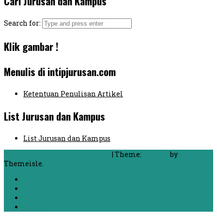
Cari Jurusan dan Kampus
Search for:
Klik gambar !
Menulis di intipjurusan.com
Ketentuan Penulisan Artikel
List Jurusan dan Kampus
List Jurusan dan Kampus
Proudly powered by WordPress
|
Theme:
FlyMag
by
Themeisle.
Beranda
Chat dengan Mahasiswa
List Jurusan dan Kampus
Kontak