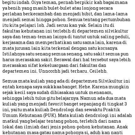
begitu indah. Oiya teman, pernah berpikir kah bagaimana
ya benih yang masih bulet-bulet atau lonjong secara
perlahan berkecambah dan menjadi bibit, dan lama-lama
menjadi semai hingga pohon. Semua tentang pertumbuhan
itu kita pelajari loh. Jadi seruu kan yak. Selain itu di
fakultas kehutanan ini terlebih di departemen silvikultur
saya dan teman-teman lainya di tuntut untuk saling peduli,
kerjasama dan memperhatikan satu sama lain, karena di
mata jurusan lain kita terkenal dengan satu korsanya.
Istilahnya satu senang semua senang, satu sakit semua pun
harus merasakan sakit. Berawal dari hal tersebut saya lebih
merasakan sifat kekeluargaan dari fakultas dan
departemen ini. Unnccchh jadi terharu.. Ceilehh.
Semua mata kuliah yang ada di departemen Silvikultur ini
entah kenapa saya sukkkaa banget. Hehe. Karena mungkin
sejak kecil saya sudah dibiasakan untuk menanam,
sehingga lebih tulus gitu belajarnya. Namun ada dua mata
kuliah yang menjadi favorit banget sepanjang di tingkat 3
ini, yaitu mata kuliah Dendrologi dan sewaktu Praktik
Umum Kehutanan (PUK). Mata kuliah dendrologi ini adalah
matkul yang belajar tentang pohon, terlebih dari nama
lokal dan ilmiah dari jenis pohon-pohon kehutanan. Anak
kehutanan masa gatau nama pohonya si, aduh kan nanti