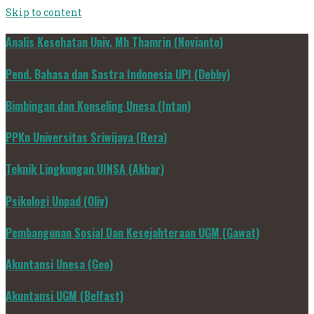
Skip to content
Analis Kesehatan Univ. Mh Thamrin (Novianto)
Pend. Bahasa dan Sastra Indonesia UPI (Debby)
Bimbingan dan Konseling Unesa (Intan)
PPKn Universitas Sriwijaya (Reza)
Teknik Lingkungan UINSA (Akbar)
Psikologi Unpad (Oliv)
Pembangunan Sosial Dan Kesejahteraan UGM (Gawat)
Akuntansi Unesa (Geo)
Akuntansi UGM (Belfast)