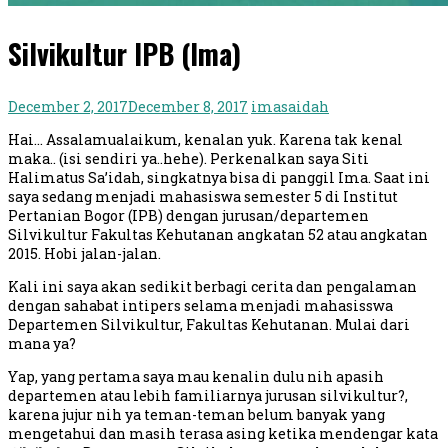
Silvikultur IPB (Ima)
December 2, 2017
December 8, 2017
imasaidah
Hai… Assalamualaikum, kenalan yuk. Karena tak kenal
maka.. (isi sendiri ya..hehe). Perkenalkan saya Siti
Halimatus Sa’idah, singkatnya bisa di panggil Ima. Saat ini
saya sedang menjadi mahasiswa semester 5 di Institut
Pertanian Bogor (IPB) dengan jurusan/departemen
Silvikultur Fakultas Kehutanan angkatan 52 atau angkatan
2015. Hobi jalan-jalan.
Kali ini saya akan sedikit berbagi cerita dan pengalaman
dengan sahabat intipers selama menjadi mahasisswa
Departemen Silvikultur, Fakultas Kehutanan. Mulai dari
mana ya?
Yap, yang pertama saya mau kenalin dulu nih apasih
departemen atau lebih familiarnya jurusan silvikultur?,
karena jujur nih ya teman-teman belum banyak yang
mengetahui dan masih terasa asing ketika mendengar kata