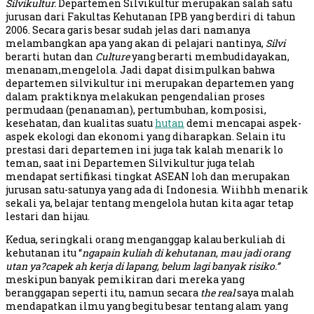
Silvikultur.
Departemen Silvikultur merupakan salah satu
jurusan dari Fakultas Kehutanan IPB yang berdiri di tahun
2006. Secara garis besar sudah jelas dari namanya
melambangkan apa yang akan di pelajari nantinya,
Silvi
berarti hutan dan
Culture
yang berarti membudidayakan,
menanam,mengelola. Jadi dapat disimpulkan bahwa
departemen silvikultur ini merupakan departemen yang
dalam praktiknya melakukan pengendalian proses
permudaan (penanaman), pertumbuhan, komposisi,
kesehatan, dan kualitas suatu
hutan
demi mencapai aspek-
aspek ekologi dan ekonomi yang diharapkan. Selain itu
prestasi dari departemen ini juga tak kalah menarik lo
teman, saat ini Departemen Silvikultur juga telah
mendapat sertifikasi tingkat ASEAN loh dan merupakan
jurusan satu-satunya yang ada di Indonesia. Wiihhh menarik
sekali ya, belajar tentang mengelola hutan kita agar tetap
lestari dan hijau.
Kedua, seringkali orang menganggap kalau berkuliah di
kehutanan itu “
ngapain kuliah di kehutanan, mau jadi orang
utan ya?capek ah kerja di lapang, belum lagi banyak risiko.’’
meskipun banyak pemikiran dari mereka yang
beranggapan seperti itu, namun secara
the real
saya malah
mendapatkan ilmu yang begitu besar tentang alam yang