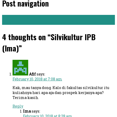
Post navigation
←
PPKN Unesa (Izza)
Desain Interior Universitas Trisakti (Nisa)
→
4 thoughts on “Silvikultur IPB
(Ima)”
Afif
says:
February 10, 2018 at 7:08 am
Kak, mau tanya dong. Kalo di fakultas silvikultur itu
kuliahnya hari apa aja dan prospek kerjanya apa?
Terima kasih.
Reply
Ima
says:
February 10, 2018 at 8:28 am