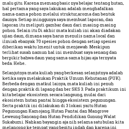
malu gitu. Karena memang basic nya belajar tentang hutan,
hal pertama yang saya lakukan adalah menghafalkan
nama-nama pohon melalui struktur,aroma dan bentuk
daunya. Setiap minggunya saya membuat laporan, dan
laporan itu meliputi gambar daun dari masing-masing
pohon. Selain itu Di akhir mata kuliah ini akan diadakan
ujian daun, dimana saya harus menulis nama local dan
ilmiah ebanyak 70 spesies pohon dengan setiap spesies
diberikan waktu 1menit untuk menjawab. Meskipun
terlihat susah namun hal ini membuat saya senang dan
berpikir bahwa daun yang sama-sama hijau aja ternyata
beda. Hehe..
Selanjutnya mata kuliah yang berkesan selanjutnya adalah
ketika saya melakukan Praktik Umum Kehutanan (PUK).
Berbeda dengan matkul lainya, mata kuliah ini penuh
dengan praktik di lapang dan ber SKS 3. Pada praktikum ini
kita belajar ekosistem secara langsung, mulai dari
ekosistem hutan pantai hingga ekosistem pegunungan.
Serta praktik ini dilakukan di 3 lokasi yaitu Hutan
Pegunungan Kamojang, Hutan Pantai dan Mangrove
Leweung Sancang dan Hutan Pendidikan Gunung Walat
Sukabumi. Nahkan bayangin aja nih selama satu bulan kita
melancong ke tempat yang begitu indah dan karena ini