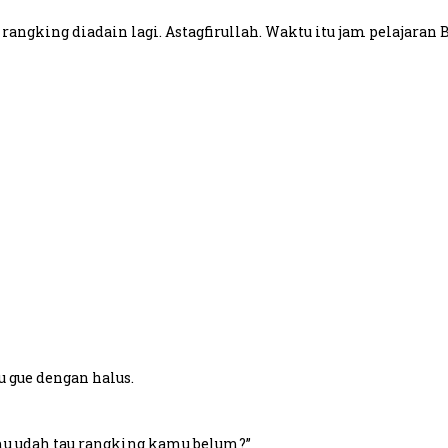
em rangking diadain lagi. Astagfirullah. Waktu itu jam pelajara
u gue dengan halus.
kamu udah tau rangking kamu belum?”