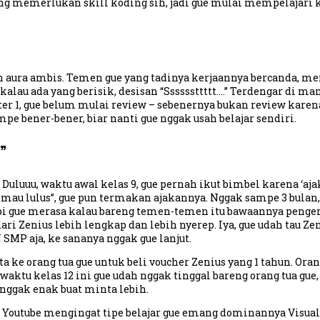
ng memerlukan skill koding sih, jadi gue mulai mempelajari ko
an aura ambis. Temen gue yang tadinya kerjaannya bercanda, men
alau ada yang berisik, desisan “Ssssssttttt….” Terdengar di ma
er 1, gue belum mulai review – sebenernya bukan review karen
ampe bener-bener, biar nanti gue nggak usah belajar sendiri.
?”
. Duluuu, waktu awal kelas 9, gue pernah ikut bimbel karena ‘
 mau lulus”, gue pun termakan ajakannya. Nggak sampe 3 bulan
tapi gue merasa kalau bareng temen-temen itu bawaannya penge
ri Zenius lebih lengkap dan lebih nyerep. Iya, gue udah tau Ze
SMP aja, ke sananya nggak gue lanjut.
nta ke orang tua gue untuk beli voucher Zenius yang 1 tahun. O
aktu kelas 12 ini gue udah nggak tinggal bareng orang tua gue, g
i nggak enak buat minta lebih.
i Youtube mengingat tipe belajar gue emang dominannya Visual H