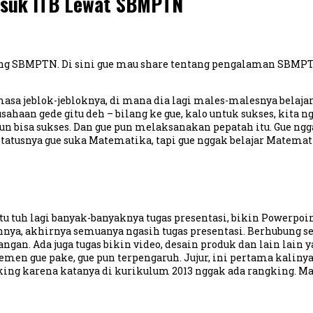
asuk ITB Lewat SBMPTN
pejuang SBMPTN. Di sini gue mau share tentang pengalaman SB
sa jeblok-jebloknya, di mana dia lagi males-malesnya belajar? 
erusahaan gede gitu deh – bilang ke gue, kalo untuk sukses, kit
un bisa sukses. Dan gue pun melaksanakan pepatah itu. Gue ngg
statusnya gue suka Matematika, tapi gue nggak belajar Matemati
itu tuh lagi banyak-banyaknya tugas presentasi, bikin Powerpoi
nya, akhirnya semuanya ngasih tugas presentasi. Berhubung se
gan. Ada juga tugas bikin video, desain produk dan lain lain ya
men gue pake, gue pun terpengaruh. Jujur, ini pertama kalinya
ngking karena katanya di kurikulum 2013 nggak ada rangking. M