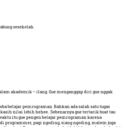
gabung sesekolah.
e –dalam akademik – ilang. Gue menganggap diri gue nggak
-coba belajar pemrograman. Bahkan ada salah satu tugas
 kasih nilai lebih hehee.. Sebenarnya gue tertarik buat tau
 waktu itu gue pengen belajar pemrograman karena
 jadi programmer, pagi ngoding, siang ngoding, malem juga