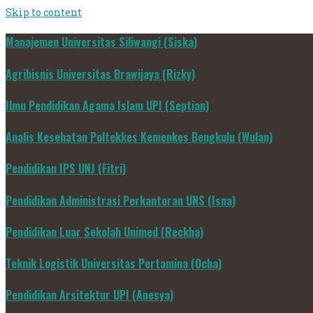
Skip to content
Manajemen Universitas Siliwangi (Siska)
Agribisnis Universitas Brawijaya (Rizky)
Ilmu Pendidikan Agama Islam UPI (Septian)
Analis Kesehatan Poltekkes Kemenkes Bengkulu (Wulan)
Pendidikan IPS UNJ (Fitri)
Pendidikan Administrasi Perkantoran UNS (Isna)
Pendidikan Luar Sekolah Unimed (Reckha)
Teknik Logistik Universitas Pertamina (Ocha)
Pendidikan Arsitektur UPI (Anesya)