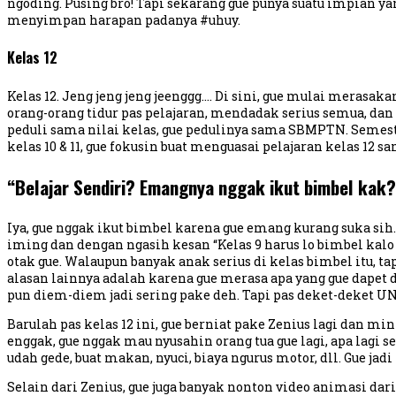
ngoding. Pusing bro! Tapi sekarang gue punya suatu impian ya
menyimpan harapan padanya #uhuy.
Kelas 12
Kelas 12. Jeng jeng jeng jeenggg…. Di sini, gue mulai merasak
orang-orang tidur pas pelajaran, mendadak serius semua, dan k
peduli sama nilai kelas, gue pedulinya sama SBMPTN. Semest
kelas 10 & 11, gue fokusin buat menguasai pelajaran kelas 12 s
“Belajar Sendiri? Emangnya nggak ikut bimbel kak
Iya, gue nggak ikut bimbel karena gue emang kurang suka sih
iming dan dengan ngasih kesan “Kelas 9 harus lo bimbel kalo
otak gue. Walaupun banyak anak serius di kelas bimbel itu, 
alasan lainnya adalah karena gue merasa apa yang gue dapet da
pun diem-diem jadi sering pake deh. Tapi pas deket-deket UN 
Barulah pas kelas 12 ini, gue berniat pake Zenius lagi dan mi
enggak, gue nggak mau nyusahin orang tua gue lagi, apa lagi sew
udah gede, buat makan, nyuci, biaya ngurus motor, dll. Gue jad
Selain dari Zenius, gue juga banyak nonton video animasi dar