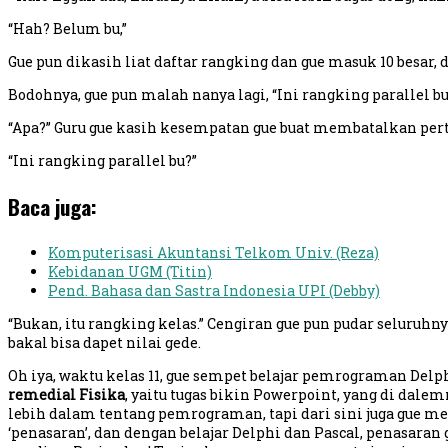
“Hah? Belum bu,”
Gue pun dikasih liat daftar rangking dan gue masuk 10 besar, 
Bodohnya, gue pun malah nanya lagi, “Ini rangking parallel bu
“Apa?” Guru gue kasih kesempatan gue buat membatalkan per
“Ini rangking parallel bu?”
Baca juga:
Komputerisasi Akuntansi Telkom Univ. (Reza)
Kebidanan UGM (Titin)
Pend. Bahasa dan Sastra Indonesia UPI (Debby)
“Bukan, itu rangking kelas.” Cengiran gue pun pudar seluruhn
bakal bisa dapet nilai gede.
Oh iya, waktu kelas 11, gue sempet belajar pemrograman Delph
remedial Fisika
, yaitu tugas bikin Powerpoint, yang di dalemn
lebih dalam tentang pemrograman, tapi dari sini juga gue m
‘penasaran’, dan dengan belajar Delphi dan Pascal, penasaran 