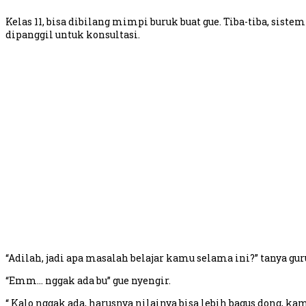
Kelas 11, bisa dibilang mimpi buruk buat gue. Tiba-tiba, sist
dipanggil untuk konsultasi.
“Adilah, jadi apa masalah belajar kamu selama ini?” tanya gur
“Emm… nggak ada bu” gue nyengir.
“ Kalo nggak ada, harusnya nilainya bisa lebih bagus dong, 