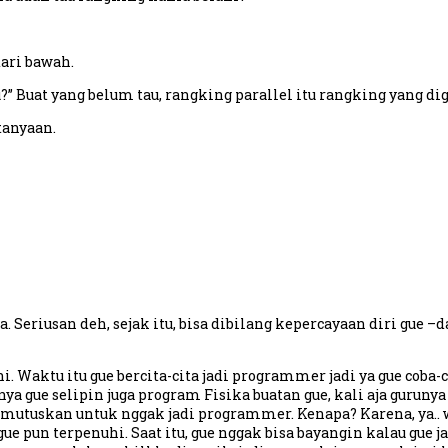
dari bawah.
?” Buat yang belum tau, rangking parallel itu rangking yang di
tanyaan.
ya. Seriusan deh, sejak itu, bisa dibilang kepercayaan diri gu
i. Waktu itu gue bercita-cita jadi programmer jadi ya gue coba
ya gue selipin juga program Fisika buatan gue, kali aja gurunya
emutuskan untuk nggak jadi programmer. Kenapa? Karena, ya..
gue pun terpenuhi. Saat itu, gue nggak bisa bayangin kalau gue