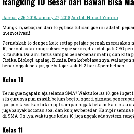
Rangking 10 Besar dari Bawah Bisa M
January 26, 2018
January 27, 2018
Adilah Nidaul Yumna
Mungkin, sebagian dari lo yg baca tulisan gue ini adalah 
memotivasi!
Pernahkah lo denger, kalo setiap pelajar pernah merasakan ma
10, pernah ada orang sukses – gue serius, dia udah jadi CEO p
kita suka. Dalami terus sampai benar-benar mahir, dan kita p
Fisika, Biologi, apalagi Kimia. Dan kebablasannya, walaupun 
bener nggak belajar, gue belajar kok H-2 hari #pembelaan.
Kelas 10
Terus gue ngapain aja selama SMA? Waktu kelas 10, gue inget 
sih gurunya pun masih belum begitu ngerti gimana penerapan
gue pun keasikan bikin ppt sampai nggak belajar kalo mau ulan
juga banyak bocoran soal dan kunjaw beredar. Hampir semua te
di SMA. Oh iya, waktu gue kelas 10 juga nggak ada system ra
Kelas 11