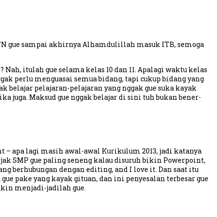
MPTN gue sampai akhirnya Alhamdulillah masuk ITB, semoga
Nah, itulah gue selama kelas 10 dan 11. Apalagi waktu kelas
a nggak perlu menguasai semua bidang, tapi cukup bidang yang
ak belajar pelajaran-pelajaran yang nggak gue suka kayak
ka juga. Maksud gue nggak belajar di sini tuh bukan bener-
nt – apa lagi masih awal-awal Kurikulum 2013, jadi katanya
jak SMP gue paling seneng kalau disuruh bikin Powerpoint,
ng berhubungan dengan editing, and I love it. Dan saat itu
 gue pake yang kayak gituan, dan ini penyesalan terbesar gue
akin menjadi-jadilah gue.