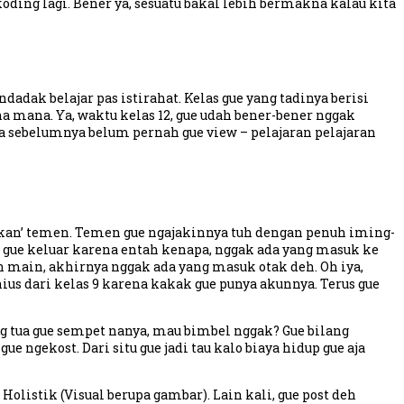
ding lagi. Bener ya, sesuatu bakal lebih bermakna kalau kita
dadak belajar pas istirahat. Kelas gue yang tadinya berisi
na mana. Ya, waktu kelas 12, gue udah bener-bener nggak
a sebelumnya belum pernah gue view – pelajaran pelajaran
ajakan’ temen. Temen gue ngajakinnya tuh dengan penuh iming-
, gue keluar karena entah kenapa, nggak ada yang masuk ke
n main, akhirnya nggak ada yang masuk otak deh. Oh iya,
nius dari kelas 9 karena kakak gue punya akunnya. Terus gue
rang tua gue sempet nanya, mau bimbel nggak? Gue bilang
ue ngekost. Dari situ gue jadi tau kalo biaya hidup gue aja
olistik (Visual berupa gambar). Lain kali, gue post deh