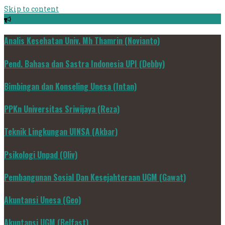
Skip to content
Analis Kesehatan Univ. Mh Thamrin (Novianto)
Pend. Bahasa dan Sastra Indonesia UPI (Debby)
Bimbingan dan Konseling Unesa (Intan)
PPKn Universitas Sriwijaya (Reza)
Teknik Lingkungan UINSA (Akbar)
Psikologi Unpad (Oliv)
Pembangunan Sosial Dan Kesejahteraan UGM (Gawat)
Akuntansi Unesa (Geo)
Akuntansi UGM (Belfast)