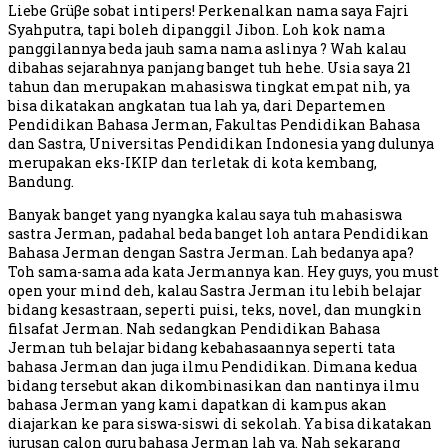
Liebe Grüβe sobat intipers! Perkenalkan nama saya Fajri
Syahputra, tapi boleh dipanggil Jibon. Loh kok nama
panggilannya beda jauh sama nama aslinya ? Wah kalau
dibahas sejarahnya panjang banget tuh hehe. Usia saya 21
tahun dan merupakan mahasiswa tingkat empat nih, ya
bisa dikatakan angkatan tua lah ya, dari Departemen
Pendidikan Bahasa Jerman, Fakultas Pendidikan Bahasa
dan Sastra, Universitas Pendidikan Indonesia yang dulunya
merupakan eks-IKIP dan terletak di kota kembang,
Bandung.
Banyak banget yang nyangka kalau saya tuh mahasiswa
sastra Jerman, padahal beda banget loh antara Pendidikan
Bahasa Jerman dengan Sastra Jerman. Lah bedanya apa?
Toh sama-sama ada kata Jermannya kan. Hey guys, you must
open your mind deh, kalau Sastra Jerman itu lebih belajar
bidang kesastraan, seperti puisi, teks, novel, dan mungkin
filsafat Jerman. Nah sedangkan Pendidikan Bahasa
Jerman tuh belajar bidang kebahasaannya seperti tata
bahasa Jerman dan juga ilmu Pendidikan. Dimana kedua
bidang tersebut akan dikombinasikan dan nantinya ilmu
bahasa Jerman yang kami dapatkan di kampus akan
diajarkan ke para siswa-siswi di sekolah. Ya bisa dikatakan
jurusan calon guru bahasa Jerman lah ya. Nah sekarang