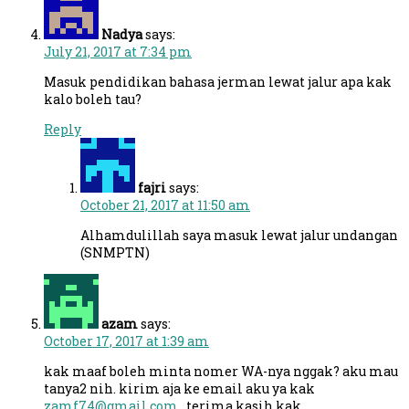
Nadya
says:
July 21, 2017 at 7:34 pm
Masuk pendidikan bahasa jerman lewat jalur apa kak
kalo boleh tau?
Reply
fajri
says:
October 21, 2017 at 11:50 am
Alhamdulillah saya masuk lewat jalur undangan
(SNMPTN)
azam
says:
October 17, 2017 at 1:39 am
kak maaf boleh minta nomer WA-nya nggak? aku mau
tanya2 nih. kirim aja ke email aku ya kak
zamf74@gmail.com
. terima kasih kak.