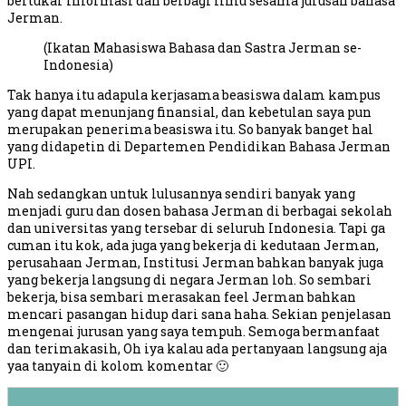
bertukar informasi dan berbagi ilmu sesama jurusan bahasa
Jerman.
(Ikatan Mahasiswa Bahasa dan Sastra Jerman se-
Indonesia)
Tak hanya itu adapula kerjasama beasiswa dalam kampus
yang dapat menunjang finansial, dan kebetulan saya pun
merupakan penerima beasiswa itu. So banyak banget hal
yang didapetin di Departemen Pendidikan Bahasa Jerman
UPI.
Nah sedangkan untuk lulusannya sendiri banyak yang
menjadi guru dan dosen bahasa Jerman di berbagai sekolah
dan universitas yang tersebar di seluruh Indonesia. Tapi ga
cuman itu kok, ada juga yang bekerja di kedutaan Jerman,
perusahaan Jerman, Institusi Jerman bahkan banyak juga
yang bekerja langsung di negara Jerman loh. So sembari
bekerja, bisa sembari merasakan feel Jerman bahkan
mencari pasangan hidup dari sana haha. Sekian penjelasan
mengenai jurusan yang saya tempuh. Semoga bermanfaat
dan terimakasih, Oh iya kalau ada pertanyaan langsung aja
yaa tanyain di kolom komentar 🙂