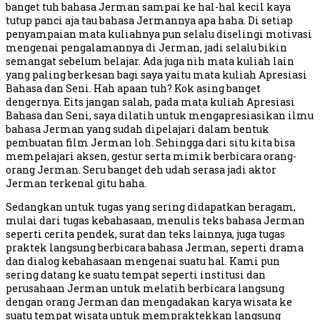
banget tuh bahasa Jerman sampai ke hal-hal kecil kaya
tutup panci aja tau bahasa Jermannya apa haha. Di setiap
penyampaian mata kuliahnya pun selalu diselingi motivasi
mengenai pengalamannya di Jerman, jadi selalu bikin
semangat sebelum belajar. Ada juga nih mata kuliah lain
yang paling berkesan bagi saya yaitu mata kuliah Apresiasi
Bahasa dan Seni. Hah apaan tuh? Kok asing banget
dengernya. Eits jangan salah, pada mata kuliah Apresiasi
Bahasa dan Seni, saya dilatih untuk mengapresiasikan ilmu
bahasa Jerman yang sudah dipelajari dalam bentuk
pembuatan film Jerman loh. Sehingga dari situ kita bisa
mempelajari aksen, gestur serta mimik berbicara orang-
orang Jerman. Seru banget deh udah serasa jadi aktor
Jerman terkenal gitu haha.
Sedangkan untuk tugas yang sering didapatkan beragam,
mulai dari tugas kebahasaan, menulis teks bahasa Jerman
seperti cerita pendek, surat dan teks lainnya, juga tugas
praktek langsung berbicara bahasa Jerman, seperti drama
dan dialog kebahasaan mengenai suatu hal. Kami pun
sering datang ke suatu tempat seperti institusi dan
perusahaan Jerman untuk melatih berbicara langsung
dengan orang Jerman dan mengadakan karya wisata ke
suatu tempat wisata untuk mempraktekkan langsung