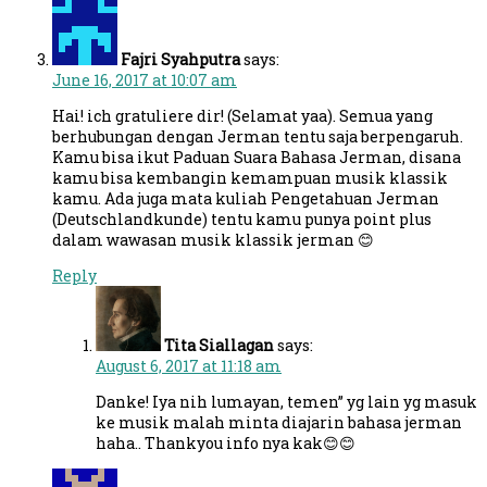
Fajri Syahputra
says:
June 16, 2017 at 10:07 am
Hai! ich gratuliere dir! (Selamat yaa). Semua yang
berhubungan dengan Jerman tentu saja berpengaruh.
Kamu bisa ikut Paduan Suara Bahasa Jerman, disana
kamu bisa kembangin kemampuan musik klassik
kamu. Ada juga mata kuliah Pengetahuan Jerman
(Deutschlandkunde) tentu kamu punya point plus
dalam wawasan musik klassik jerman 😊
Reply
Tita Siallagan
says:
August 6, 2017 at 11:18 am
Danke! Iya nih lumayan, temen” yg lain yg masuk
ke musik malah minta diajarin bahasa jerman
haha.. Thankyou info nya kak😊😊