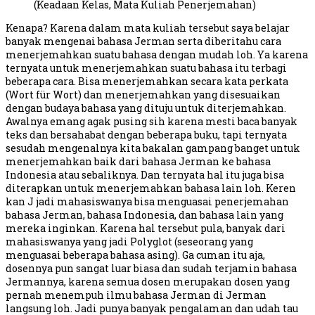
(Keadaan Kelas, Mata Kuliah Penerjemahan)
Kenapa? Karena dalam mata kuliah tersebut saya belajar
banyak mengenai bahasa Jerman serta diberitahu cara
menerjemahkan suatu bahasa dengan mudah loh. Ya karena
ternyata untuk menerjemahkan suatu bahasa itu terbagi
beberapa cara. Bisa menerjemahkan secara kata perkata
(Wort für Wort) dan menerjemahkan yang disesuaikan
dengan budaya bahasa yang dituju untuk diterjemahkan.
Awalnya emang agak pusing sih karena mesti baca banyak
teks dan bersahabat dengan beberapa buku, tapi ternyata
sesudah mengenalnya kita bakalan gampang banget untuk
menerjemahkan baik dari bahasa Jerman ke bahasa
Indonesia atau sebaliknya. Dan ternyata hal itu juga bisa
diterapkan untuk menerjemahkan bahasa lain loh. Keren
kan J jadi mahasiswanya bisa menguasai penerjemahan
bahasa Jerman, bahasa Indonesia, dan bahasa lain yang
mereka inginkan. Karena hal tersebut pula, banyak dari
mahasiswanya yang jadi Polyglot (seseorang yang
menguasai beberapa bahasa asing). Ga cuman itu aja,
dosennya pun sangat luar biasa dan sudah terjamin bahasa
Jermannya, karena semua dosen merupakan dosen yang
pernah menempuh ilmu bahasa Jerman di Jerman
langsung loh. Jadi punya banyak pengalaman dan udah tau