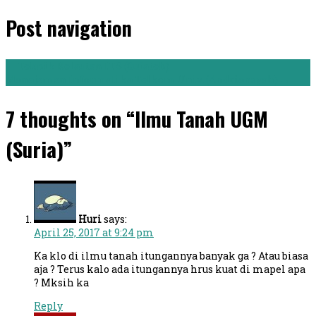
Post navigation
←
Teknik Kelautan ITS (Gufateh)
Manajemen Informatika Telkom Univ. (Andriansyah)
→
7 thoughts on “Ilmu Tanah UGM
(Suria)”
Huri
says:
April 25, 2017 at 9:24 pm
Ka klo di ilmu tanah itungannya banyak ga ? Atau biasa
aja ? Terus kalo ada itungannya hrus kuat di mapel apa
? Mksih ka
Reply