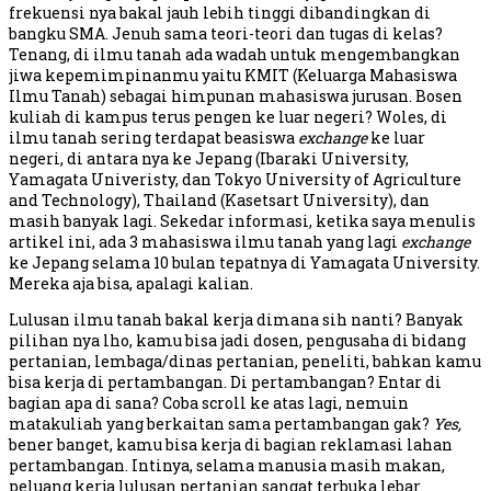
frekuensi nya bakal jauh lebih tinggi dibandingkan di
bangku SMA. Jenuh sama teori-teori dan tugas di kelas?
Tenang, di ilmu tanah ada wadah untuk mengembangkan
jiwa kepemimpinanmu yaitu KMIT (Keluarga Mahasiswa
Ilmu Tanah) sebagai himpunan mahasiswa jurusan. Bosen
kuliah di kampus terus pengen ke luar negeri? Woles, di
ilmu tanah sering terdapat beasiswa
exchange
ke luar
negeri, di antara nya ke Jepang (Ibaraki University,
Yamagata Univeristy, dan Tokyo University of Agriculture
and Technology), Thailand (Kasetsart University), dan
masih banyak lagi. Sekedar informasi, ketika saya menulis
artikel ini, ada 3 mahasiswa ilmu tanah yang lagi
exchange
ke Jepang selama 10 bulan tepatnya di Yamagata University.
Mereka aja bisa, apalagi kalian.
Lulusan ilmu tanah bakal kerja dimana sih nanti? Banyak
pilihan nya lho, kamu bisa jadi dosen, pengusaha di bidang
pertanian, lembaga/dinas pertanian, peneliti, bahkan kamu
bisa kerja di pertambangan. Di pertambangan? Entar di
bagian apa di sana? Coba scroll ke atas lagi, nemuin
matakuliah yang berkaitan sama pertambangan gak?
Yes,
bener banget, kamu bisa kerja di bagian reklamasi lahan
pertambangan. Intinya, selama manusia masih makan,
peluang kerja lulusan pertanian sangat terbuka lebar.