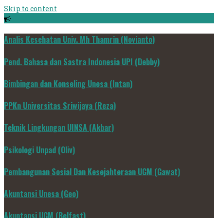
Skip to content
Analis Kesehatan Univ. Mh Thamrin (Novianto)
Pend. Bahasa dan Sastra Indonesia UPI (Debby)
Bimbingan dan Konseling Unesa (Intan)
PPKn Universitas Sriwijaya (Reza)
Teknik Lingkungan UINSA (Akbar)
Psikologi Unpad (Oliv)
Pembangunan Sosial Dan Kesejahteraan UGM (Gawat)
Akuntansi Unesa (Geo)
Akuntansi UGM (Belfast)