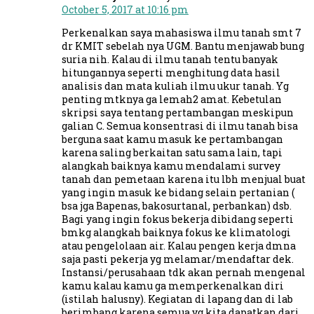
October 5, 2017 at 10:16 pm
Perkenalkan saya mahasiswa ilmu tanah smt 7
dr KMIT sebelah nya UGM. Bantu menjawab bung
suria nih. Kalau di ilmu tanah tentu banyak
hitungannya seperti menghitung data hasil
analisis dan mata kuliah ilmu ukur tanah. Yg
penting mtknya ga lemah2 amat. Kebetulan
skripsi saya tentang pertambangan meskipun
galian C. Semua konsentrasi di ilmu tanah bisa
berguna saat kamu masuk ke pertambangan
karena saling berkaitan satu sama lain, tapi
alangkah baiknya kamu mendalami survey
tanah dan pemetaan karena itu lbh menjual buat
yang ingin masuk ke bidang selain pertanian (
bsa jga Bapenas, bakosurtanal, perbankan) dsb.
Bagi yang ingin fokus bekerja dibidang seperti
bmkg alangkah baiknya fokus ke klimatologi
atau pengelolaan air. Kalau pengen kerja dmna
saja pasti pekerja yg melamar/mendaftar dek.
Instansi/perusahaan tdk akan pernah mengenal
kamu kalau kamu ga memperkenalkan diri
(istilah halusny). Kegiatan di lapang dan di lab
berimbang karena semua yg kita dapatkan dari