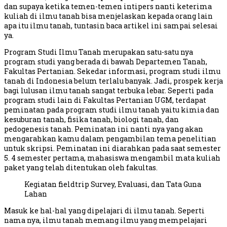
dan supaya ketika temen-temen intipers nanti keterima
kuliah di ilmu tanah bisa menjelaskan kepada orang lain
apa itu ilmu tanah, tuntasin baca artikel ini sampai selesai
ya.
Program Studi Ilmu Tanah merupakan satu-satu nya
program studi yang berada di bawah Departemen Tanah,
Fakultas Pertanian. Sekedar informasi, program studi ilmu
tanah di Indonesia belum terlalu banyak. Jadi, prospek kerja
bagi lulusan ilmu tanah sangat terbuka lebar. Seperti pada
program studi lain di Fakultas Pertanian UGM, terdapat
peminatan pada program studi ilmu tanah yaitu kimia dan
kesuburan tanah, fisika tanah, biologi tanah, dan
pedogenesis tanah. Peminatan ini nanti nya yang akan
mengarahkan kamu dalam pengambilan tema penelitian
untuk skripsi. Peminatan ini diarahkan pada saat semester
5. 4 semester pertama, mahasiswa mengambil mata kuliah
paket yang telah ditentukan oleh fakultas.
Kegiatan fieldtrip Survey, Evaluasi, dan Tata Guna
Lahan
Masuk ke hal-hal yang dipelajari di ilmu tanah. Seperti
nama nya, ilmu tanah memang ilmu yang mempelajari