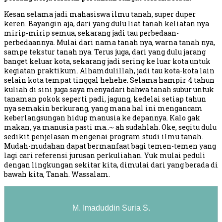
Kesan selama jadi mahasiswa ilmu tanah, super duper
keren. Bayangin aja, dari yang dulu liat tanah keliatan nya
mirip-mirip semua, sekarang jadi tau perbedaan-
perbedaannya. Mulai dari nama tanah nya, warna tanah nya,
sampe tekstur tanah nya. Terus juga, dari yang dulu jarang
banget keluar kota, sekarang jadi sering ke luar kota untuk
kegiatan praktikum. Alhamdulillah, jadi tau kota-kota lain
selain kota tempat tinggal hehehe. Selama hampir 4 tahun
kuliah di sini juga saya menyadari bahwa tanah subur untuk
tanaman pokok seperti padi, jagung, kedelai setiap tahun
nya semakin berkurang, yang mana hal ini mengancam
keberlangsungan hidup manusia ke depannya. Kalo gak
makan, ya manusia pasti ma..~ ah sudahlah. Oke, segitu dulu
sedikit penjelasan mengenai program studi ilmu tanah.
Mudah-mudahan dapat bermanfaat bagi temen-temen yang
lagi cari referensi jurusan perkuliahan. Yuk mulai peduli
dengan lingkungan sekitar kita, dimulai dari yang berada di
bawah kita, Tanah. Wassalam.
M. Imaduddin Suria S.