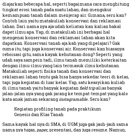
diajarkan beberapa hal, seperti bagaimana cara menghitung
tingkat erosi tanah pada suatu lahan, dan mengukur
kemampuan tanah dalam menjerap air. Gimana, seru kan?
Contoh lain yaitu matakuliah konservasi dan reklamasi
lahan. Dari nama nya aja udah keliatan kan kalian bakal
dapet ilmu apa. Yap, di matakuliah ini berbagai hal
mengenai konservasi dan reklamasi lahan akan kita
dapatkan. Konservasi tanah aja kah yang dipelajari? Gak
cuma itu, tapi juga konservasi air. Konservasi kan biasanya
reboisasi gitu, sama kayak kehutanan dong? Seperti yang
udah saya sampein tadi, ilmu tanah memiliki keterkaitan
dengan ilmu-ilmu yang lain termasuk ilmu kehutanan.
Matakuliah seperti fisika tanah dan konservasi dan
reklamasi lahan tentu gak bisa hanya sekedar teori di kelas,
tapi juga kegiatan di luar kelas. Yap, satu keasyikan kuliah
di ilmu tanah yaitu banyak kegiatan
field trip
alias banyak
jalan-jalan nya yang gak jarang ke tempat-tempat yang kalo
kata anak jaman sekarang
instagramable.
. Seru kan?
Kegiatan profiling tanah pada praktikum
Genesis dan Klas Tanah
Sama kayak hal nya di SMA, di UGM juga gak jauh-jauh sama
nama nya tugas,
paper
, presentasi, dan juga resume. Namun,