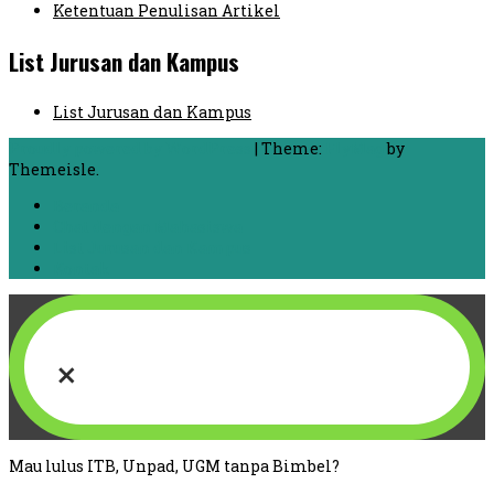
Ketentuan Penulisan Artikel
List Jurusan dan Kampus
List Jurusan dan Kampus
Proudly powered by WordPress
|
Theme:
FlyMag
by
Themeisle.
Beranda
Chat dengan Mahasiswa
List Jurusan dan Kampus
Kontak
×
Mau lulus ITB, Unpad, UGM tanpa Bimbel?