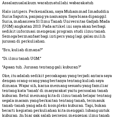
Assalamualaikum warahmatullahi wabarakatuh
Halo intipers. Perkenalkan, saya Muhammad Imaduddin
Suria Saputra, panjang ya namanya. Saya biasa dipanggil
Suria, mahasiswa S1 Ilmu Tanah Universitas Gadjah Mada
(UGM) angkatan 2013. Pada artikel ini saya akan berbagi
sedikit informasi mengenai program studi ilmu tanah.
Semoga bermanfaat bagi intipers yang lagi galau milih
jurusan di perkuliahan.
“Bro, kuliah dimana?”
“Di ilmu tanah UGM.”
“Apaan tuh. Jurusan tentang gali kuburan?”
Oke, itu adalah sedikit percakapan yang terjadi antara saya
dengan orang-orang yang bertanya tentang kuliah saya
dimana. Wajar sih, karna memang sesuatu yang familiar
tentang kata ‘tanah’ di masyarakat yaitu persoalan tanah
kuburan. Betul memang kita di ilmu tanah belajar tentang
segala macam yang berkaitan tentang tanah, termasuk
tanah-tanah yang ada di kompleks kuburan. Tapi, bukan
berarti kegiatan perkuliahan kita menggali lubang untuk
kuburan.
So
, biar gak salah persepsi mengenai ilmu tanah