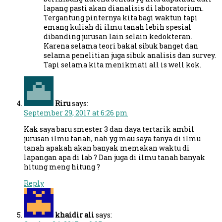
lapang pasti akan dianalisis di laboratorium.
Tergantung pinternya kita bagi waktun tapi
emang kuliah di ilmu tanah lebih spesial
dibanding jurusan lain selain kedokteran.
Karena selama teori bakal sibuk banget dan
selama penelitian juga sibuk analisis dan survey.
Tapi selama kita menikmati all is well kok.
Riru
says:
September 29, 2017 at 6:26 pm
Kak saya baru smester 3 dan daya tertarik ambil
jurusan ilmu tanah, nah yg mau saya tanya di ilmu
tanah apakah akan banyak memakan waktu di
lapangan apa di lab ? Dan juga di ilmu tanah banyak
hitung meng hitung ?
Reply
khaidir ali
says: