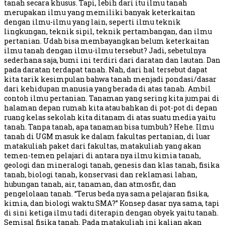
tanah secara khusus. Tapi, lebih dari itu ilmu tanah
merupakan ilmu yang memiliki banyak keterkaitan
dengan ilmu-ilmu yang lain, seperti ilmu teknik
lingkungan, teknik sipil, teknik pertambangan, dan ilmu
pertanian. Udah bisa membayangkan belum keterkaitan
ilmu tanah dengan ilmu-ilmu tersebut? Jadi, sebetulnya
sederhana saja, bumi ini terdiri dari daratan dan lautan. Dan
pada daratan terdapat tanah. Nah, dari hal tersebut dapat
kita tarik kesimpulan bahwa tanah menjadi pondasi/dasar
dari kehidupan manusia yang berada di atas tanah. Ambil
contoh ilmu pertanian. Tanaman yang sering kita jumpai di
halaman depan rumah kita atau bahkan di pot-pot di depan
ruang kelas sekolah kita ditanam di atas suatu media yaitu
tanah. Tanpa tanah, apa tanaman bisa tumbuh? Hehe. Ilmu
tanah di UGM masuk ke dalam fakultas pertanian, di luar
matakuliah paket dari fakultas, matakuliah yang akan
temen-temen pelajari di antara nya ilmu kimia tanah,
geologi dan mineralogi tanah, genesis dan klas tanah, fisika
tanah, biologi tanah, konservasi dan reklamasi lahan,
hubungan tanah, air, tanaman, dan atmosfir, dan
pengelolaan tanah. “Terus beda nya sama pelajaran fisika,
kimia, dan biologi waktu SMA?” Konsep dasar nya sama, tapi
di sini ketiga ilmu tadi diterapin dengan obyek yaitu tanah.
Semisal fisika tanah. Pada matakuliah ini kalian akan