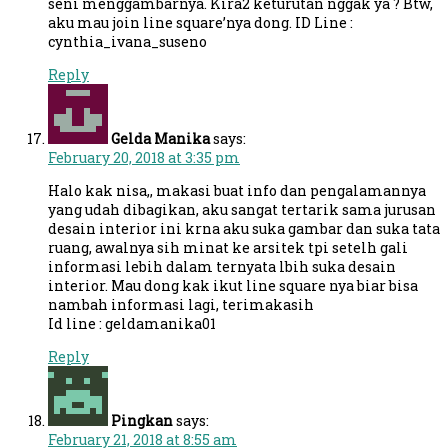
seni menggambarnya. Kira2 keturutan nggak ya ? Btw,
aku mau join line square’nya dong. ID Line :
cynthia_ivana_suseno
Reply
Gelda Manika
says:
February 20, 2018 at 3:35 pm
Halo kak nisa,, makasi buat info dan pengalamannya
yang udah dibagikan, aku sangat tertarik sama jurusan
desain interior ini krna aku suka gambar dan suka tata
ruang, awalnya sih minat ke arsitek tpi setelh gali
informasi lebih dalam ternyata lbih suka desain
interior. Mau dong kak ikut line square nya biar bisa
nambah informasi lagi, terimakasih
Id line : geldamanika01
Reply
Pingkan
says:
February 21, 2018 at 8:55 am