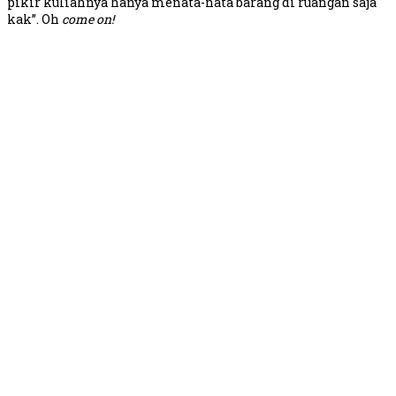
pikir kuliahnya hanya menata-nata barang di ruangan saja
kak”. Oh
come on!