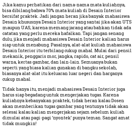
Jika kamu perhatikan dari nama-nama mata kuliahnya,
bisa dibilang bahwa 70% mata kuliah di Desain Interior
bersifat praktek. Jadi jangan heran jika banyak mahasiswa
Desain khususnya Desain Interior yang santai jika akan UTS
maupun UAS, karena memang jarang atau bahkan tidak ada
catatan yang perlu mereka hafalkan. Tapi jangan senang
dulu, jika menjadi mahasiswa Desain Interior kalian harus
siap untuk menabung. Pasalnya, alat-alat kuliah mahasiswa
Desain Interior itu terbilang cukup mahal. Mulai dari pensil
mekanik, penggaris mor, jangka, rapido, cat air, pensil
warna, kertas gambar, dan lain-lain. Semuanya bukan
seperti yang biasa kalian gunakan di bangku sekolah,
biasanya alat-alat itu keluaran luar negeri dan harganya
cukup mahal.
Tidak hanya itu, menjadi mahasiswa Desain Interior juga
harus siap begadang untuk mengerjakan tugas. Karena
kuliahnya kebanyakan praktek, tidak heran kalau Dosen
akan memberikan tugas gambar yang tentunya tidak akan
selesai kalau kalian mengerjakan sejam sebelum kuliah
dimulai atau pagi-pagi ‘nyontek’ punya teman. Sangat amat
tidak mungkin!