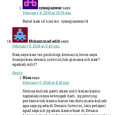
syauqianwar
says:
February 4, 2018 at 10:39 am
Ralat kak id line ku : syauqianwar14
Muhammad adib
says:
February 5, 2018 at 5:43 pm
Kak,saya kan tes psikologi kemarin,terus saya
dianjurkan desain interior,tuh gimana sih kak?
apakah sulit?
Reply
Nisa
says:
February 5, 2018 at 8:18 pm
Semua kuliah pasti akan sulit kalau kamu
ngejalaninnya setengah hati.. yg penting
pertama tuh kamu harus tau dulu mata kuliah
apa saja yg ada di Desain Interior, lalu pelajari
apa2 saja sih yg akan kamu buat di Desain