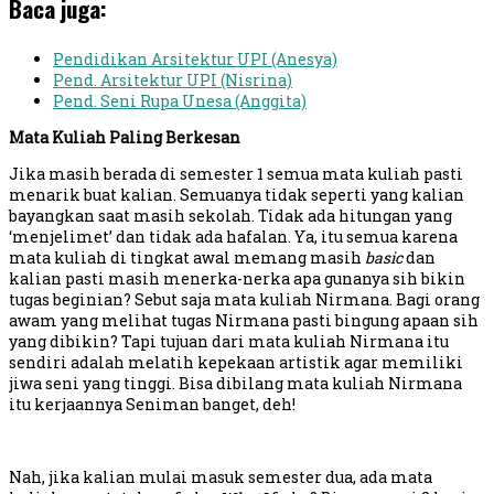
Baca juga:
Pendidikan Arsitektur UPI (Anesya)
Pend. Arsitektur UPI (Nisrina)
Pend. Seni Rupa Unesa (Anggita)
Mata Kuliah Paling Berkesan
Jika masih berada di semester 1 semua mata kuliah pasti
menarik buat kalian. Semuanya tidak seperti yang kalian
bayangkan saat masih sekolah. Tidak ada hitungan yang
‘menjelimet’ dan tidak ada hafalan. Ya, itu semua karena
mata kuliah di tingkat awal memang masih
basic
dan
kalian pasti masih menerka-nerka apa gunanya sih bikin
tugas beginian? Sebut saja mata kuliah Nirmana. Bagi orang
awam yang melihat tugas Nirmana pasti bingung apaan sih
yang dibikin? Tapi tujuan dari mata kuliah Nirmana itu
sendiri adalah melatih kepekaan artistik agar memiliki
jiwa seni yang tinggi. Bisa dibilang mata kuliah Nirmana
itu kerjaannya Seniman banget, deh!
Nah, jika kalian mulai masuk semester dua, ada mata