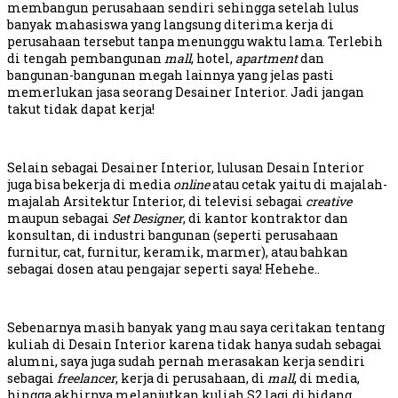
membangun perusahaan sendiri sehingga setelah lulus
banyak mahasiswa yang langsung diterima kerja di
perusahaan tersebut tanpa menunggu waktu lama. Terlebih
di tengah pembangunan
mall
, hotel,
apartment
dan
bangunan-bangunan megah lainnya yang jelas pasti
memerlukan jasa seorang Desainer Interior. Jadi jangan
takut tidak dapat kerja!
Selain sebagai Desainer Interior, lulusan Desain Interior
juga bisa bekerja di media
online
atau cetak yaitu di majalah-
majalah Arsitektur Interior, di televisi sebagai
creative
maupun sebagai
Set Designer
, di kantor kontraktor dan
konsultan, di industri bangunan (seperti perusahaan
furnitur, cat, furnitur, keramik, marmer), atau bahkan
sebagai dosen atau pengajar seperti saya! Hehehe..
Sebenarnya masih banyak yang mau saya ceritakan tentang
kuliah di Desain Interior karena tidak hanya sudah sebagai
alumni, saya juga sudah pernah merasakan kerja sendiri
sebagai
freelancer
, kerja di perusahaan, di
mall
, di media,
hingga akhirnya melanjutkan kuliah S2 lagi di bidang