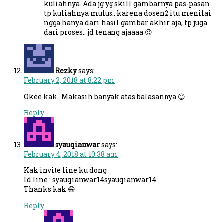
kuliahnya. Ada jg yg skill gambarnya pas-pasan
tp kuliahnya mulus.. karena dosen2 itu menilai
ngga hanya dari hasil gambar akhir aja, tp juga
dari proses.. jd tenang ajaaaa 😉
Rezky
says:
February 2, 2018 at 8:22 pm
Okee kak.. Makasih banyak atas balasannya 😊
Reply
syauqianwar
says:
February 4, 2018 at 10:38 am
Kak invite line ku dong
Id line : syauqianwar14syauqianwar14
Thanks kak 😄
Reply