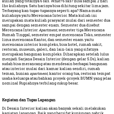
kuliah yang totalnya 6 sks.
What?
6 sks? Bisa sampai 2 hari
lho kuliahnya. Satu harinya bisa dihitung sekitar lima jam.
Terbayang kan tugas-tugasnya seperti apa? Nama mata
kuliahnya yaitu Merencana Interior. Mata kuliah ini
merupakan mata kuliah prasyarat mulai dari semester dua
sampai dengan semester enam. Semester dua disebut
Merencana Interior
Apartment
, semester tiga Merencana
Rumah Tinggal, semester empat merencana Toko, semester
lima merencana Kantor, dan semester enam yaitu
merencana interior kompleks, bisa hotel, rumah sakit,
restoran, museum, galeri, dan lain-lain yang sifatnya
merupakan bangunan kompleks. Diharapkan setelah lulus
menjadi Sarjana Desain Interior (dengan gelar S.Ds), kalian
sudah bisa merancang atau mendesain berbagai bangunan
atau interior mulai dari kamar kalian sendiri, rumah
teman, hunian
apartment
, kantor orang tua, restoran tempat
usaha keluarga atau bahkan proyek-proyek BUMN yang jelas
nominal Rupiahnya terbilang cukup besar.
Kegiatan dan Tugas Lapangan
Di Desain Interior kalian akan banyak sekali melakukan
kegiatan lapangan. Baik yang bersifat kunjungan pabrik