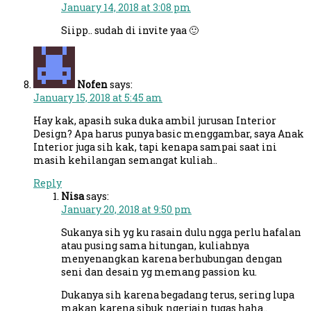
January 14, 2018 at 3:08 pm
Siipp.. sudah di invite yaa 🙂
Nofen
says:
January 15, 2018 at 5:45 am
Hay kak, apasih suka duka ambil jurusan Interior
Design? Apa harus punya basic menggambar, saya Anak
Interior juga sih kak, tapi kenapa sampai saat ini
masih kehilangan semangat kuliah..
Reply
Nisa
says:
January 20, 2018 at 9:50 pm
Sukanya sih yg ku rasain dulu ngga perlu hafalan
atau pusing sama hitungan, kuliahnya
menyenangkan karena berhubungan dengan
seni dan desain yg memang passion ku.
Dukanya sih karena begadang terus, sering lupa
makan karena sibuk ngerjain tugas haha..