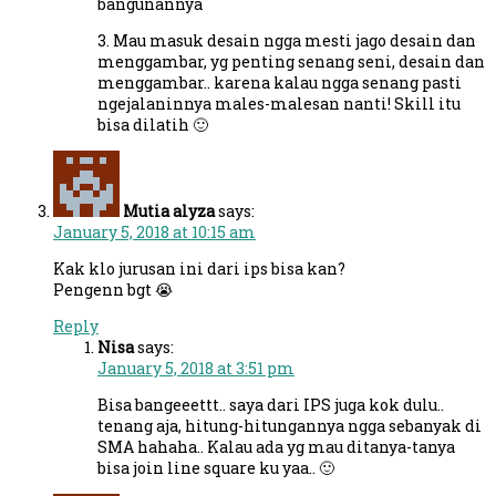
bangunannya
3. Mau masuk desain ngga mesti jago desain dan
menggambar, yg penting senang seni, desain dan
menggambar.. karena kalau ngga senang pasti
ngejalaninnya males-malesan nanti! Skill itu
bisa dilatih 🙂
Mutia alyza
says:
January 5, 2018 at 10:15 am
Kak klo jurusan ini dari ips bisa kan?
Pengenn bgt 😭
Reply
Nisa
says:
January 5, 2018 at 3:51 pm
Bisa bangeeettt.. saya dari IPS juga kok dulu..
tenang aja, hitung-hitungannya ngga sebanyak di
SMA hahaha.. Kalau ada yg mau ditanya-tanya
bisa join line square ku yaa.. 🙂