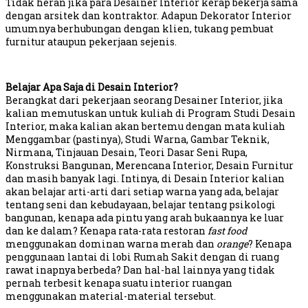
Tidak heran jika para Desainer Interior kerap bekerja sama
dengan arsitek dan kontraktor. Adapun Dekorator Interior
umumnya berhubungan dengan klien, tukang pembuat
furnitur ataupun pekerjaan sejenis.
Belajar Apa Saja di Desain Interior?
Berangkat dari pekerjaan seorang Desainer Interior, jika
kalian memutuskan untuk kuliah di Program Studi Desain
Interior, maka kalian akan bertemu dengan mata kuliah
Menggambar (pastinya), Studi Warna, Gambar Teknik,
Nirmana, Tinjauan Desain, Teori Dasar Seni Rupa,
Konstruksi Bangunan, Merencana Interior, Desain Furnitur
dan masih banyak lagi. Intinya, di Desain Interior kalian
akan belajar arti-arti dari setiap warna yang ada, belajar
tentang seni dan kebudayaan, belajar tentang psikologi
bangunan, kenapa ada pintu yang arah bukaannya ke luar
dan ke dalam? Kenapa rata-rata restoran
fast food
menggunakan dominan warna merah dan
orange
? Kenapa
penggunaan lantai di lobi Rumah Sakit dengan di ruang
rawat inapnya berbeda? Dan hal-hal lainnya yang tidak
pernah terbesit kenapa suatu interior ruangan
menggunakan material-material tersebut.