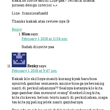
Kaka, bs invite aku di Line gak? Tertarik masuk
jurusan design interior >,<
Line : fransiscafuadd
Thanks kakak atas review-nya 😘
Reply
Nisa
says:
February 1, 2018 at 11:04 pm
Sudah diinvite yaa
Rezky
says:
February 1, 2018 at 9:47 pm
Kakak klo skillnya masih kurang kyak baru bisa
nyontoh gambar semacem anime bisa ga ya bersaing
nanti di perkuliahannya?? Soalnya katanya klo kita
jago gambar dan menurut orang” disekeliling kita,
kita itu keren. belom tentu nanti di perkuliahan, siapa
tau kita yg paling jelek nanti gambarnya.