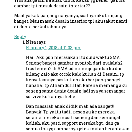
Trus ada ga sih ka anak didik kakak yg bener” ga bisa
gambar tpi masuk desain interior??
Maaf ya kak panjang nanyanya, soalnya aku bingung
banget. Mau masuk desain interior tpi aku takut nanti
di dunia perkuliahannya..
Reply
Nisa
says:
February 1, 2018 at 11:03 pm
Hai.. Aku pun merasakan itu dulu waktu SMA..
Seneng banget gambar nyontoh dari majalah2,
trus temen2 di SMA pd memuji gambarku dan
bilang kalo aku cocok kalo kuliah di Desain.. tp
kenyataannya pas kuliah aku berjuang banget
hahaha.. tp Alhamdulillah karena memang aku
seneng sama dunia deaain jadinya ya semangat
survive kuliahnya hehe..
Dan masalah anak didik mah ada banget!!
Banyak! Tp ya itu tadi.. pesenku ke mereka,
selama mereka masih seneng dan semangat
kuliah, aku pasti support mereka bgt.. dan ga
semua lho yg gambarnya jelek malah berantakan