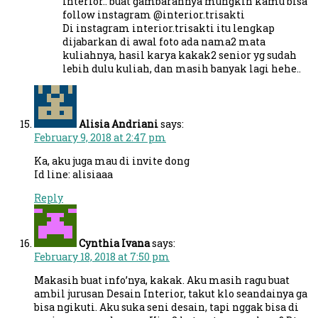
Interior.. buat gambarannya mungkin kamu bisa
follow instagram @interior.trisakti
Di instagram interior.trisakti itu lengkap
dijabarkan di awal foto ada nama2 mata
kuliahnya, hasil karya kakak2 senior yg sudah
lebih dulu kuliah, dan masih banyak lagi hehe..
Alisia Andriani
says:
February 9, 2018 at 2:47 pm
Ka, aku juga mau di invite dong
Id line: alisiaaa
Reply
Cynthia Ivana
says:
February 18, 2018 at 7:50 pm
Makasih buat info’nya, kakak. Aku masih ragu buat
ambil jurusan Desain Interior, takut klo seandainya ga
bisa ngikuti. Aku suka seni desain, tapi nggak bisa di