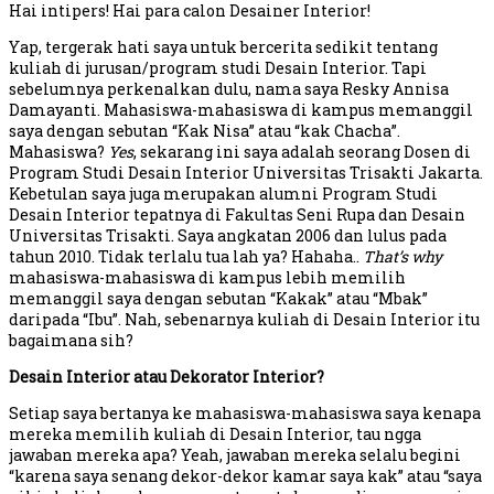
Hai intipers! Hai para calon Desainer Interior!
Yap, tergerak hati saya untuk bercerita sedikit tentang
kuliah di jurusan/program studi Desain Interior. Tapi
sebelumnya perkenalkan dulu, nama saya Resky Annisa
Damayanti. Mahasiswa-mahasiswa di kampus memanggil
saya dengan sebutan “Kak Nisa” atau “kak Chacha”.
Mahasiswa?
Yes
, sekarang ini saya adalah seorang Dosen di
Program Studi Desain Interior Universitas Trisakti Jakarta.
Kebetulan saya juga merupakan alumni Program Studi
Desain Interior tepatnya di Fakultas Seni Rupa dan Desain
Universitas Trisakti. Saya angkatan 2006 dan lulus pada
tahun 2010. Tidak terlalu tua lah ya? Hahaha..
That’s why
mahasiswa-mahasiswa di kampus lebih memilih
memanggil saya dengan sebutan “Kakak” atau “Mbak”
daripada “Ibu”. Nah, sebenarnya kuliah di Desain Interior itu
bagaimana sih?
Desain Interior atau Dekorator Interior?
Setiap saya bertanya ke mahasiswa-mahasiswa saya kenapa
mereka memilih kuliah di Desain Interior, tau ngga
jawaban mereka apa? Yeah, jawaban mereka selalu begini
“karena saya senang dekor-dekor kamar saya kak” atau “saya