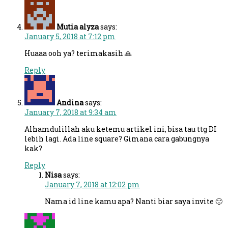
Mutia alyza
says:
January 5, 2018 at 7:12 pm
Huaaa ooh ya? terimakasih 🙏
Reply
Andina
says:
January 7, 2018 at 9:34 am
Alhamdulillah aku ketemu artikel ini, bisa tau ttg DI
lebih lagi. Ada line square? Gimana cara gabungnya
kak?
Reply
Nisa
says:
January 7, 2018 at 12:02 pm
Nama id line kamu apa? Nanti biar saya invite 🙂