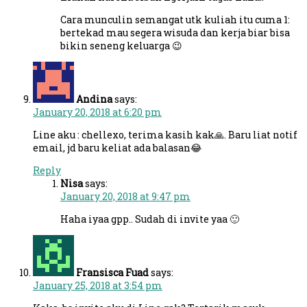
Cara munculin semangat utk kuliah itu cuma 1:
bertekad mau segera wisuda dan kerja biar bisa
bikin seneng keluarga 😉
Andina
says:
January 20, 2018 at 6:20 pm
Line aku : chellexo, terima kasih kak🙏. Baru liat notif
email, jd baru keliat ada balasan😂
Reply
Nisa
says:
January 20, 2018 at 9:47 pm
Haha iyaa gpp.. Sudah di invite yaa 🙂
Fransisca Fuad
says:
January 25, 2018 at 3:54 pm