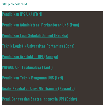
Skip to content
Pendidikan IPS UNJ (Fitri)
Pendidikan Administrasi Perkantoran UNS (Isna)
Pendidikan Luar Sekolah Unimed (Reckha)
Teknik Logistik Universitas Pertamina (Ocha)
Pendidikan Arsitektur UPI (Anesya)
PGPAUD UPI Tasikmalaya (Yanti)
Pendidikan Teknik Bangunan UNS (Isti)
Analis Kesehatan Univ. Mh Thamrin (Novianto)
Pend. Bahasa dan Sastra Indonesia UPI (Debby)