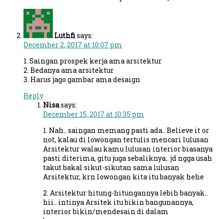
Luthfi
says:
December 2, 2017 at 10:07 pm
1. Saingan prospek kerja ama arsitektur
2. Bedanya ama arsitektur
3. Harus jago gambar ama desaign
Reply
Nisa
says:
December 15, 2017 at 10:35 pm
1. Nah.. saingan memang pasti ada.. Believe it or
not, kalau di lowongan tertulis mencari lulusan
Arsitektur walau kamu lulusan interior biasanya
pasti diterima, gitu juga sebaliknya.. jd ngga usah
takut bakal sikut-sikutan sama lulusan
Arsitektur, krn lowongan kita itu banyak hehe
2. Arsitektur hitung-hitungannya lebih banyak..
hii.. intinya Arsitek itu bikin bangunannya,
interior bikin/mendesain di dalam