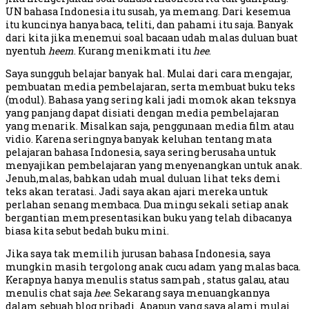
UN bahasa Indonesia itu susah, ya memang. Dari kesemua
itu kuncinya hanya baca, teliti, dan pahami itu saja. Banyak
dari kita jika menemui soal bacaan udah malas duluan buat
nyentuh
heem
. Kurang menikmati itu
hee
.
Saya sungguh belajar banyak hal. Mulai dari cara mengajar,
pembuatan media pembelajaran, serta membuat buku teks
(modul). Bahasa yang sering kali jadi momok akan teksnya
yang panjang dapat disiati dengan media pembelajaran
yang menarik. Misalkan saja, penggunaan media film atau
vidio. Karena seringnya banyak keluhan tentang mata
pelajaran bahasa Indonesia, saya sering berusaha untuk
menyajikan pembelajaran yang menyenangkan untuk anak.
Jenuh,malas, bahkan udah mual duluan lihat teks demi
teks akan teratasi. Jadi saya akan ajari mereka untuk
perlahan senang membaca. Dua mingu sekali setiap anak
bergantian mempresentasikan buku yang telah dibacanya
biasa kita sebut bedah buku mini.
Jika saya tak memilih jurusan bahasa Indonesia, saya
mungkin masih tergolong anak cucu adam yang malas baca.
Kerapnya hanya menulis status sampah , status galau, atau
menulis chat saja
hee
. Sekarang saya menuangkannya
dalam sebuah blog pribadi. Apapun yang saya alami mulai