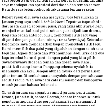
saya bercerita di depan teman dari berbagai daerah, dimana
saya mendapatkan apresiasi dari dosen dan teman-teman.
Kala itu saya belum cukup akrab dengan teman sekelas.
Kepercayaan diri saya akan menyanyi juga tersalurkan di
jurusan yang saya ambil.
Loh kok bisa?
Tepatnya tugas akhir
dari mata kuliah apresiasi puisi, yang tugas akhirnya dibagi
menjadi musikalisasi puisi, sebuah puisi dijadikan drama,
kegiatan bedah antologi puisi, mengubah lirik lagu yang
diganti dengan puisi, dan lainnya (
maaf saya lupa
). Kebetulan
kelompok saya mendapatkan bagian mengubah lirik lagu.
Kami memilih dua puisi yang dipadukan dengan salah satu
lagu dari Agnes Monica dan D’Cinnamons. Jadi lirik dari dua
lagu tersebut harus diganti dengan puisi yang kita pilih.
Saya bernyanyi didepan teman dan dosen saya. Kami
praktik di ruang drama. Panggung sebenarnyalah kita
menunjukkan aksi. Dengan alunan musik dari permainan
gitar teman. Ditambah suasana syahdu dengan pencahayaan
sedikit redup. Wah saya baru kala itu senang dan bangganya
masuk jurusan bahasa Indonesia.
Oh ya di jurusan saya juga bisa ambil jurusan peminatan.
Drama, jurnalistik, bahasa Daerah, bahasa Indonesia untuk
penutur asing, dan ilmu perpustakaan. Saya mengambil
minat di ilmu perpustakaan. Alasannya saya hanya asal