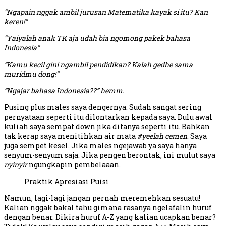
“Ngapain nggak ambil jurusan Matematika kayak si itu? Kan
keren!”
“Yaiyalah anak TK aja udah bia ngomong pakek bahasa
Indonesia”
“Kamu kecil gini ngambil pendidikan? Kalah gedhe sama
muridmu dong!”
“Ngajar bahasa Indonesia??” hemm.
Pusing plus males saya dengernya. Sudah sangat sering
pernyataan seperti itu dilontarkan kepada saya. Dulu awal
kuliah saya sempat down jika ditanya seperti itu. Bahkan
tak kerap saya menitihkan air mata
#yeelah cemen
. Saya
juga sempet kesel. Jika males ngejawab ya saya hanya
senyum-senyum saja. Jika pengen berontak, ini mulut saya
nyinyir
ngungkapin pembelaaan.
Praktik Apresiasi Puisi
Namun, lagi-lagi jangan pernah meremehkan sesuatu!
Kalian nggak bakal tahu gimana rasanya ngelafalin huruf
dengan benar. Dikira huruf A-Z yang kalian ucapkan benar?