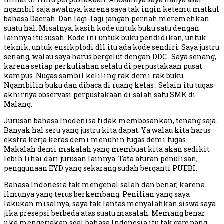
ngambil saja awalnya, karena saya tak ingin ketemu matkul
bahasa Daerah. Dan lagi-lagi jangan pernah meremehkan
suatu hal. Misalnya, kasih kode untuk buku satu dengan
lainnya itu susah. Kode ini untuk buku pendidikan, untuk
teknik, untuk ensikplodi dll itu ada kode sendiri. Saya justru
senang, walau saya harus bergelut dengan DDC . Saya senang,
karena setiap perkuliahan selalu di perpustakaan pusat
kampus. Nugas sambil keliling rak demi rak buku.
Ngambilin buku dan dibaca di ruang kelas . Selain itu tugas
akhirnya observasi perpustakaan di salah satu SMK di
Malang.
Jurusan bahasa Inodenisa tidak membosankan, tenang saja.
Banyak hal seru yang justru kita dapat. Ya walau kita harus
ekstra kerja keras demi menuhin tugas demi tugas.
Makalah demi makalah yang membuat kita akan sedikit
lebih lihai dari jurusan lainnya. Tata aturan penulisan,
penggunaan EYD yang sekarang sudah berganti PUEBI.
Bahasa Indonesia tak mengenal salah dan benar, karena
ilmunya yang terus berkembang. Penilian yang saya
lakukan misalnya, saya tak lantas menyalahkan siswa saya
jika presepsi berbeda atas suatu masalah. Memang benar
jika mengerjakan soal bahasa Indonesia itu tak gampang.