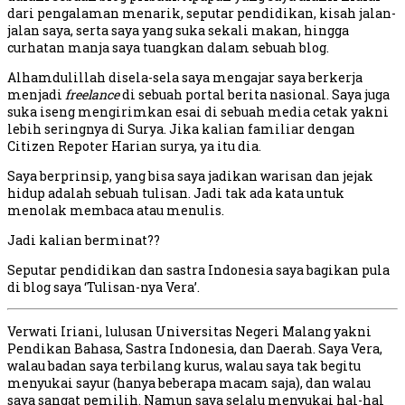
dari pengalaman menarik, seputar pendidikan, kisah jalan-
jalan saya, serta saya yang suka sekali makan, hingga
curhatan manja saya tuangkan dalam sebuah blog.
Alhamdulillah disela-sela saya mengajar saya berkerja
menjadi
freelance
di sebuah portal berita nasional. Saya juga
suka iseng mengirimkan esai di sebuah media cetak yakni
lebih seringnya di Surya. Jika kalian familiar dengan
Citizen Repoter Harian surya, ya itu dia.
Saya berprinsip, yang bisa saya jadikan warisan dan jejak
hidup adalah sebuah tulisan. Jadi tak ada kata untuk
menolak membaca atau menulis.
Jadi kalian berminat??
Seputar pendidikan dan sastra Indonesia saya bagikan pula
di blog saya ‘Tulisan-nya Vera’.
Verwati Iriani, lulusan Universitas Negeri Malang yakni
Pendikan Bahasa, Sastra Indonesia, dan Daerah. Saya Vera,
walau badan saya terbilang kurus, walau saya tak begitu
menyukai sayur (hanya beberapa macam saja), dan walau
saya sangat pemilih. Namun saya selalu menyukai hal-hal