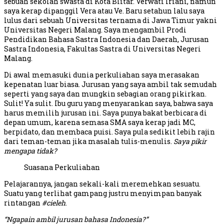
sebuah sekolah swasta di Kota Blitar. Verwati Iriani, namun
saya kerap dipanggil Vera atau Ve. Baru setahun lalu saya
lulus dari sebuah Universitas ternama di Jawa Timur yakni
Universitas Negeri Malang. Saya mengambil Prodi
Pendidikan Bahasa Sastra Indonesia dan Daerah, Jurusan
Sastra Indonesia, Fakultas Sastra di Universitas Negeri
Malang.
Di awal memasuki dunia perkuliahan saya merasakan
kepenatan luar biasa. Jurusan yang saya ambil tak semudah
seperti yang saya dan mungkin sebagian orang pikirkan.
Sulit! Ya sulit. Ibu guru yang menyarankan saya, bahwa saya
harus memilih jurusan ini. Saya punya bakat berbicara di
depan umum, karena semasa SMA saya kerap jadi MC,
berpidato, dan membaca puisi. Saya pula sedikit lebih rajin
dari teman-teman jika masalah tulis-menulis.
Saya pikir
mengapa tidak?
Suasana Perkuliahan
Pelajarannya, jangan sekali-kali meremehkan sesuatu.
Suatu yang terlihat gampang justru menyimpan banyak
rintangan
#cieleh
.
“Ngapain ambil jurusan bahasa Indonesia?”