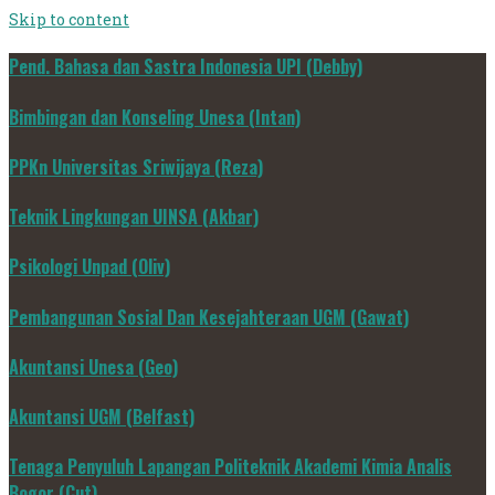
Skip to content
Pend. Bahasa dan Sastra Indonesia UPI (Debby)
Bimbingan dan Konseling Unesa (Intan)
PPKn Universitas Sriwijaya (Reza)
Teknik Lingkungan UINSA (Akbar)
Psikologi Unpad (Oliv)
Pembangunan Sosial Dan Kesejahteraan UGM (Gawat)
Akuntansi Unesa (Geo)
Akuntansi UGM (Belfast)
Tenaga Penyuluh Lapangan Politeknik Akademi Kimia Analis
Bogor (Cut)