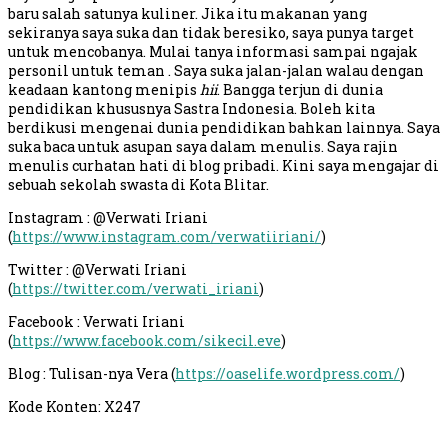
baru salah satunya kuliner. Jika itu makanan yang
sekiranya saya suka dan tidak beresiko, saya punya target
untuk mencobanya. Mulai tanya informasi sampai ngajak
personil untuk teman . Saya suka jalan-jalan walau dengan
keadaan kantong menipis
hii
. Bangga terjun di dunia
pendidikan khususnya Sastra Indonesia. Boleh kita
berdikusi mengenai dunia pendidikan bahkan lainnya. Saya
suka baca untuk asupan saya dalam menulis. Saya rajin
menulis curhatan hati di blog pribadi. Kini saya mengajar di
sebuah sekolah swasta di Kota Blitar.
Instagram : @Verwati Iriani
(
https://www.instagram.com/verwatiiriani/
)
Twitter : @Verwati Iriani
(
https://twitter.com/verwati_iriani
)
Facebook : Verwati Iriani
(
https://www.facebook.com/sikecil.eve
)
Blog : Tulisan-nya Vera (
https://oaselife.wordpress.com/
)
Kode Konten: X247