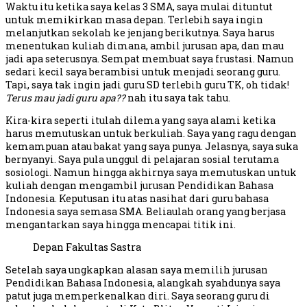
Waktu itu ketika saya kelas 3 SMA, saya mulai dituntut
untuk memikirkan masa depan. Terlebih saya ingin
melanjutkan sekolah ke jenjang berikutnya. Saya harus
menentukan kuliah dimana, ambil jurusan apa, dan mau
jadi apa seterusnya. Sempat membuat saya frustasi. Namun
sedari kecil saya berambisi untuk menjadi seorang guru.
Tapi, saya tak ingin jadi guru SD terlebih guru TK, oh tidak!
Terus mau jadi guru apa??
nah itu saya tak tahu.
Kira-kira seperti itulah dilema yang saya alami ketika
harus memutuskan untuk berkuliah. Saya yang ragu dengan
kemampuan atau bakat yang saya punya. Jelasnya, saya suka
bernyanyi. Saya pula unggul di pelajaran sosial terutama
sosiologi. Namun hingga akhirnya saya memutuskan untuk
kuliah dengan mengambil jurusan Pendidikan Bahasa
Indonesia. Keputusan itu atas nasihat dari guru bahasa
Indonesia saya semasa SMA. Beliaulah orang yang berjasa
mengantarkan saya hingga mencapai titik ini.
Depan Fakultas Sastra
Setelah saya ungkapkan alasan saya memilih jurusan
Pendidikan Bahasa Indonesia, alangkah syahdunya saya
patut juga memperkenalkan diri. Saya seorang guru di