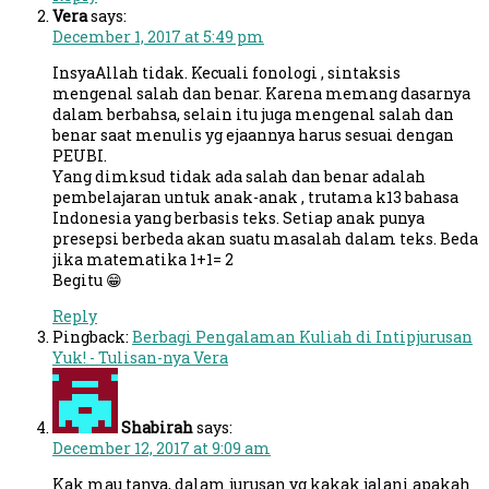
Vera
says:
December 1, 2017 at 5:49 pm
InsyaAllah tidak. Kecuali fonologi , sintaksis
mengenal salah dan benar. Karena memang dasarnya
dalam berbahsa, selain itu juga mengenal salah dan
benar saat menulis yg ejaannya harus sesuai dengan
PEUBI.
Yang dimksud tidak ada salah dan benar adalah
pembelajaran untuk anak-anak , trutama k13 bahasa
Indonesia yang berbasis teks. Setiap anak punya
presepsi berbeda akan suatu masalah dalam teks. Beda
jika matematika 1+1= 2
Begitu 😁
Reply
Pingback:
Berbagi Pengalaman Kuliah di Intipjurusan
Yuk! - Tulisan-nya Vera
Shabirah
says:
December 12, 2017 at 9:09 am
Kak mau tanya, dalam jurusan yg kakak jalani apakah