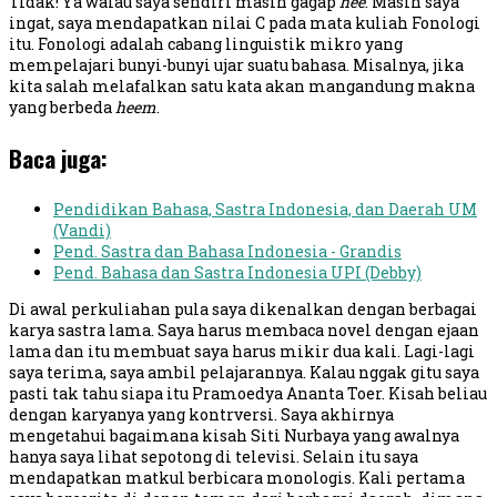
Tidak! Ya walau saya sendiri masih gagap
hee
. Masih saya
ingat, saya mendapatkan nilai C pada mata kuliah Fonologi
itu. Fonologi adalah cabang linguistik mikro yang
mempelajari bunyi-bunyi ujar suatu bahasa. Misalnya, jika
kita salah melafalkan satu kata akan mangandung makna
yang berbeda
heem
.
Baca juga:
Pendidikan Bahasa, Sastra Indonesia, dan Daerah UM
(Vandi)
Pend. Sastra dan Bahasa Indonesia - Grandis
Pend. Bahasa dan Sastra Indonesia UPI (Debby)
Di awal perkuliahan pula saya dikenalkan dengan berbagai
karya sastra lama. Saya harus membaca novel dengan ejaan
lama dan itu membuat saya harus mikir dua kali. Lagi-lagi
saya terima, saya ambil pelajarannya. Kalau nggak gitu saya
pasti tak tahu siapa itu Pramoedya Ananta Toer. Kisah beliau
dengan karyanya yang kontrversi. Saya akhirnya
mengetahui bagaimana kisah Siti Nurbaya yang awalnya
hanya saya lihat sepotong di televisi. Selain itu saya
mendapatkan matkul berbicara monologis. Kali pertama